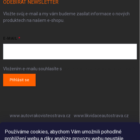
ODEBÍRAT NEWSLETTER
Vložte svůj e-mail a my vám budeme zasílat informace o nových
produktech na našem e-shopu.
E-MAIL
Vložením e-mailu souhlasíte s
podmínkami ochrany osobních údajů
Přihlásit se
www.autovrakovisteostrava.cz
www.likvidaceautostrava.cz
www.autoklimatizaceostrava.cz
Používáme cookies, abychom Vám umožnili pohodlné
prohlížení webu a díky analýze provozu webu neustále