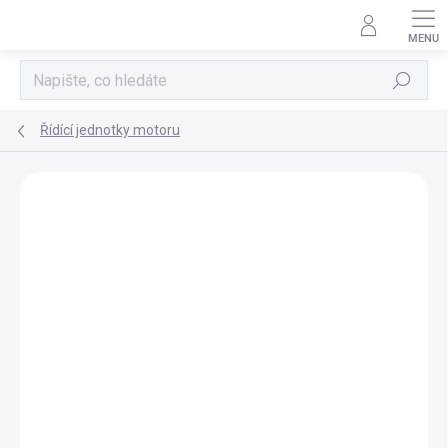
Přejít
na
obsah
Hledat
Řídící jednotky motoru
AKCE