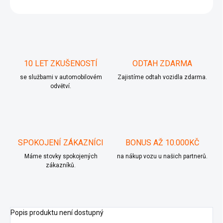
ZEPTAT SE
10 LET ZKUŠENOSTÍ
ODTAH ZDARMA
se službami v automobilovém
Zajistíme odtah vozidla zdarma.
odvětví.
SPOKOJENÍ ZÁKAZNÍCI
BONUS AŽ 10.000KČ
Máme stovky spokojených
na nákup vozu u našich partnerů.
zákazníků.
Popis produktu není dostupný