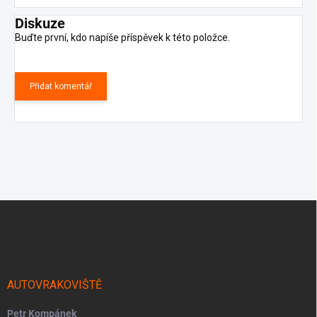
Diskuze
Buďte první, kdo napíše příspěvek k této položce.
Přidat komentář
Z
á
p
a
t
í
AUTOVRAKOVIŠTĚ
Petr Kompánek