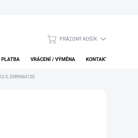
PRÁZDNÝ KOŠÍK
NÁKUPNÍ
KOŠÍK
 PLATBA
VRÁCENÍ / VÝMĚNA
KONTAKTY
 012 G, 038906012G
 Kč