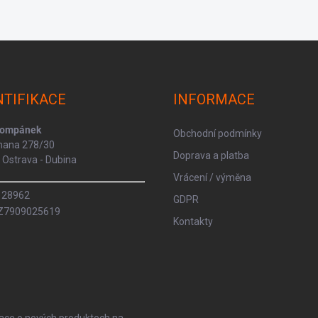
NTIFIKACE
INFORMACE
Kompánek
Obchodní podmínky
rmana 278/30
Doprava a platba
Ostrava - Dubina
Vrácení / výměna
8128962
GDPR
CZ7909025619
Kontakty