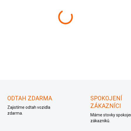
−
+
038906012G
ODTAH ZDARMA
SPOKOJENÍ
ZÁKAZNÍCI
Zajistíme odtah vozidla
zdarma.
Máme stovky spokoje
zákazníků.