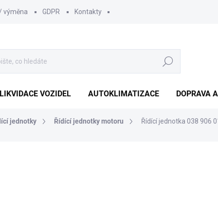
 / výměna
GDPR
Kontakty
Hledat
LIKVIDACE VOZIDEL
AUTOKLIMATIZACE
DOPRAVA A
dící jednotky
Řídící jednotky motoru
Řídící jednotka 038 906
1 452 Kč
1 210
1 000 Kč bez DPH
Měrná
SKLADEM
(1 KS)
cena: