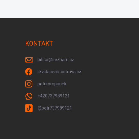
KONTAKT
pitr.cr
@
seznam.cz
likvidaceautostrava.cz
petrkompanek
+420737989121
@petr737989121