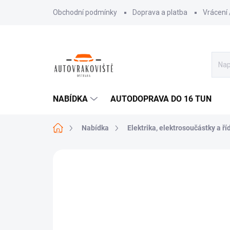
Přejít
Obchodní podmínky
Doprava a platba
Vrácení
na
obsah
NABÍDKA
AUTODOPRAVA DO 16 TUN
Domů
Nabídka
Elektrika, elektrosoučástky a ří
AKCE