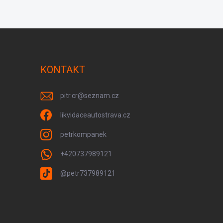
KONTAKT
pitr.cr
@
seznam.cz
likvidaceautostrava.cz
petrkompanek
+420737989121
@petr737989121