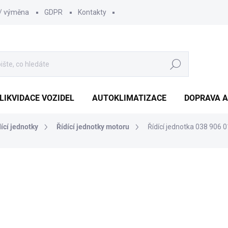
 / výměna
GDPR
Kontakty
Hledat
LIKVIDACE VOZIDEL
AUTOKLIMATIZACE
DOPRAVA A
dící jednotky
Řídící jednotky motoru
Řídící jednotka 038 906
1 452 Kč
1 210
1 000 Kč bez DPH
Měrná
SKLADEM
(1 KS)
cena: