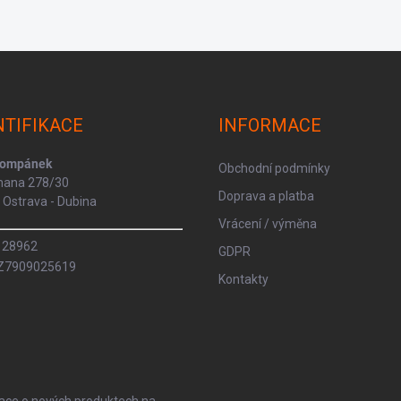
NTIFIKACE
INFORMACE
Kompánek
Obchodní podmínky
rmana 278/30
Doprava a platba
Ostrava - Dubina
Vrácení / výměna
8128962
GDPR
CZ7909025619
Kontakty