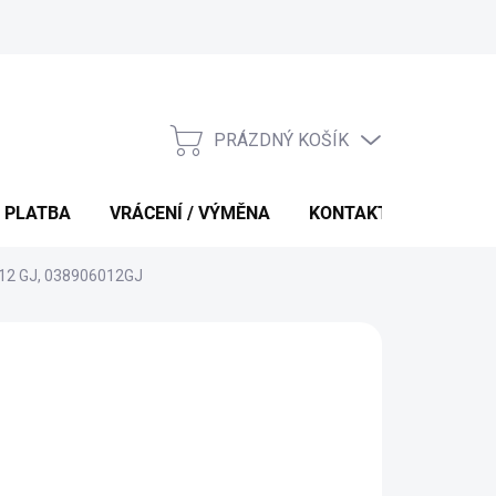
PRÁZDNÝ KOŠÍK
NÁKUPNÍ
KOŠÍK
 PLATBA
VRÁCENÍ / VÝMĚNA
KONTAKTY
 012 GJ, 038906012GJ
 Kč