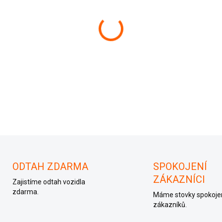
−
+
038906012GJ
ODTAH ZDARMA
SPOKOJENÍ
ZÁKAZNÍCI
Zajistíme odtah vozidla
zdarma.
Máme stovky spokoje
zákazníků.