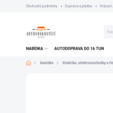
Přejít
Obchodní podmínky
Doprava a platba
Vrácení
na
obsah
NABÍDKA
AUTODOPRAVA DO 16 TUN
Domů
Nabídka
Elektrika, elektrosoučástky a ří
AKCE
TIP