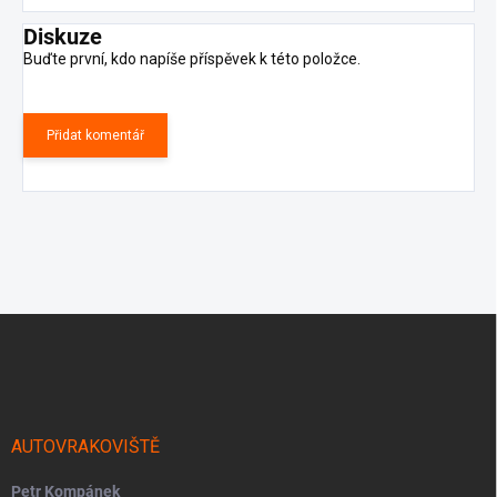
Diskuze
Buďte první, kdo napíše příspěvek k této položce.
Přidat komentář
Z
á
p
a
t
í
AUTOVRAKOVIŠTĚ
Petr Kompánek