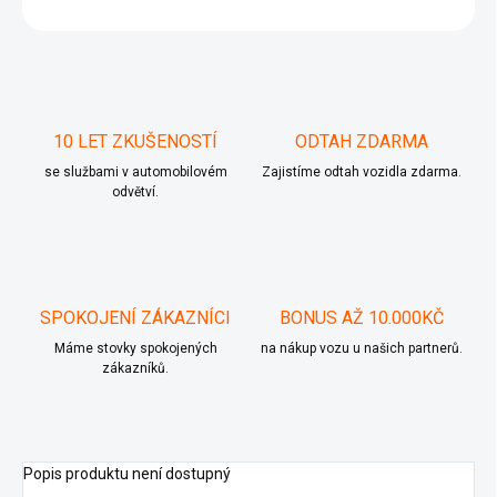
ZEPTAT SE
10 LET ZKUŠENOSTÍ
ODTAH ZDARMA
se službami v automobilovém
Zajistíme odtah vozidla zdarma.
odvětví.
SPOKOJENÍ ZÁKAZNÍCI
BONUS AŽ 10.000KČ
Máme stovky spokojených
na nákup vozu u našich partnerů.
zákazníků.
Popis produktu není dostupný