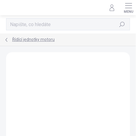
Přejít
na
obsah
Hledat
Řídící jednotky motoru
AKCE