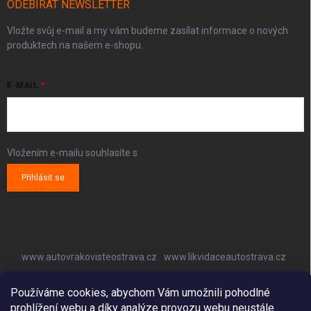
ODEBÍRAT NEWSLETTER
Vložte svůj e-mail a my vám budeme zasílat informace o nových
produktech na našem e-shopu.
E-MAIL
Vložením e-mailu souhlasíte s
podmínkami ochrany osobních údajů
Přihlásit se
www.autovrakovisteostrava.cz
www.likvidaceautostrava.cz
www.autoklimatizaceostrava.cz
Používáme cookies, abychom Vám umožnili pohodlné
prohlížení webu a díky analýze provozu webu neustále