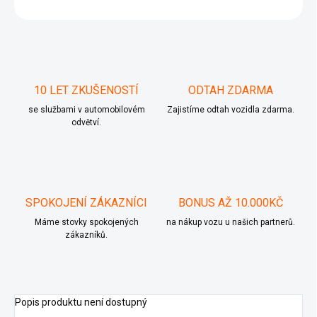
ZEPTAT SE
10 LET ZKUŠENOSTÍ
ODTAH ZDARMA
se službami v automobilovém
Zajistíme odtah vozidla zdarma.
odvětví.
SPOKOJENÍ ZÁKAZNÍCI
BONUS AŽ 10.000KČ
Máme stovky spokojených
na nákup vozu u našich partnerů.
zákazníků.
Popis produktu není dostupný