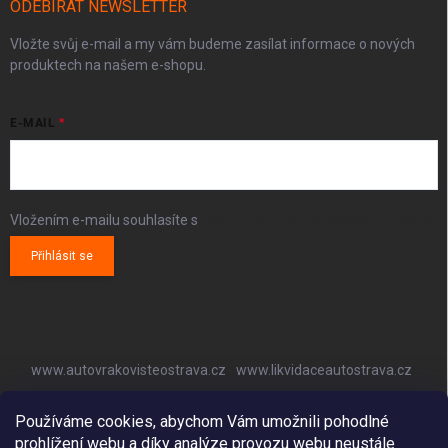
ODEBÍRAT NEWSLETTER
Vložte svůj e-mail a my vám budeme zasílat informace o nových
produktech na našem e-shopu.
E-MAIL
Vložením e-mailu souhlasíte s
podmínkami ochrany osobních údajů
Přihlásit se
www.autovrakovisteostrava.cz
www.likvidaceautostrava.cz
www.autoklimatizaceostrava.cz
Používáme cookies, abychom Vám umožnili pohodlné
prohlížení webu a díky analýze provozu webu neustále