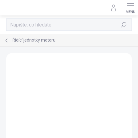
Přejít
na
obsah
Hledat
Řídící jednotky motoru
AKCE