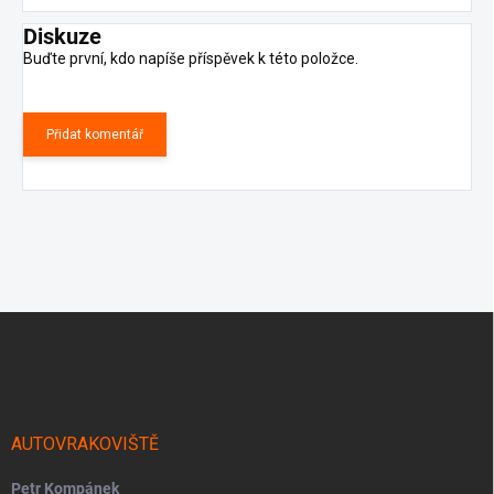
Diskuze
Buďte první, kdo napíše příspěvek k této položce.
Přidat komentář
Z
á
p
a
t
í
AUTOVRAKOVIŠTĚ
Petr Kompánek