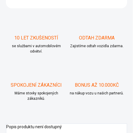
ZEPTAT SE
10 LET ZKUŠENOSTÍ
ODTAH ZDARMA
se službami v automobilovém
Zajistíme odtah vozidla zdarma.
odvětví.
SPOKOJENÍ ZÁKAZNÍCI
BONUS AŽ 10.000KČ
Máme stovky spokojených
na nákup vozu u našich partnerů.
zákazníků.
Popis produktu není dostupný