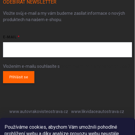
ODEBÍRAT NEWSLETTER
Vložte svůj e-mail a my vám budeme zasílat informace o nových
produktech na našem e-shopu.
E-MAIL
Vložením e-mailu souhlasíte s
podmínkami ochrany osobních údajů
Přihlásit se
www.autovrakovisteostrava.cz
www.likvidaceautostrava.cz
www.autoklimatizaceostrava.cz
Používáme cookies, abychom Vám umožnili pohodlné
prohlížení webu a díky analýze provozu webu neustále