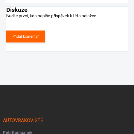
Diskuze
Buďte první, kdo napíše příspěvek k této položce.
Přidat komentář
Z
á
p
a
t
í
AUTOVRAKOVIŠTĚ
Petr Kompánek