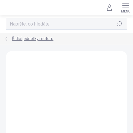
Přejít
na
obsah
Hledat
Řídící jednotky motoru
AKCE