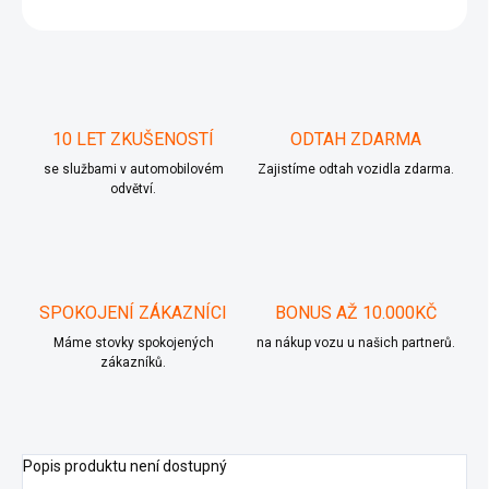
ZEPTAT SE
10 LET ZKUŠENOSTÍ
ODTAH ZDARMA
se službami v automobilovém
Zajistíme odtah vozidla zdarma.
odvětví.
SPOKOJENÍ ZÁKAZNÍCI
BONUS AŽ 10.000KČ
Máme stovky spokojených
na nákup vozu u našich partnerů.
zákazníků.
Popis produktu není dostupný