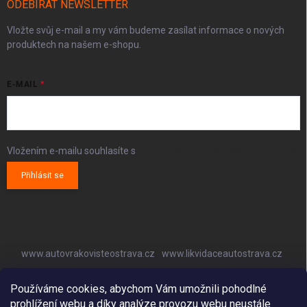
ODEBÍRAT NEWSLETTER
Vložte svůj e-mail a my vám budeme zasílat informace o nových
produktech na našem e-shopu.
E-MAIL
Vložením e-mailu souhlasíte s
podmínkami ochrany osobních údajů
Přihlásit se
www.autovrakovisteostrava.cz
www.likvidaceautostrava.cz
www.autoklimatizaceostrava.cz
Používáme cookies, abychom Vám umožnili pohodlné
prohlížení webu a díky analýze provozu webu neustále