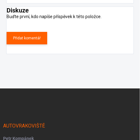
Diskuze
Buďte první, kdo napíše příspěvek k této položce.
Přidat komentář
Z
á
p
a
t
í
AUTOVRAKOVIŠTĚ
Petr Kompánek