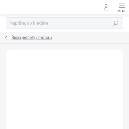
Přejít
na
obsah
Hledat
Řídící jednotky motoru
AKCE