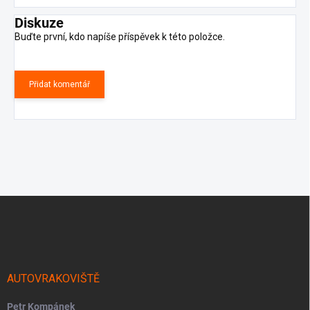
Diskuze
Buďte první, kdo napíše příspěvek k této položce.
Přidat komentář
Z
á
p
a
t
í
AUTOVRAKOVIŠTĚ
Petr Kompánek