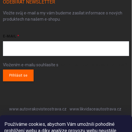
ODEBÍRAT NEWSLETTER
Vložte svůj e-mail a my vám budeme zasílat informace o nových
produktech na našem e-shopu.
E-MAIL
Vložením e-mailu souhlasíte s
podmínkami ochrany osobních údajů
Přihlásit se
www.autovrakovisteostrava.cz
www.likvidaceautostrava.cz
www.autoklimatizaceostrava.cz
Používáme cookies, abychom Vám umožnili pohodlné
prohlížení webu a díky analýze provozu webu neustále