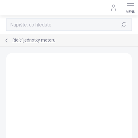
Přejít
na
obsah
Hledat
Řídící jednotky motoru
AKCE