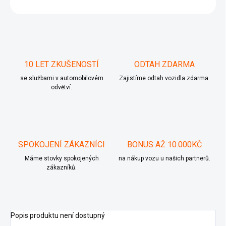
ZEPTAT SE
10 LET ZKUŠENOSTÍ
ODTAH ZDARMA
se službami v automobilovém
Zajistíme odtah vozidla zdarma.
odvětví.
SPOKOJENÍ ZÁKAZNÍCI
BONUS AŽ 10.000KČ
Máme stovky spokojených
na nákup vozu u našich partnerů.
zákazníků.
Popis produktu není dostupný