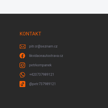
KONTAKT
pitr.cr
@
seznam.cz
likvidaceautostrava.cz
petrkompanek
+420737989121
@petr737989121