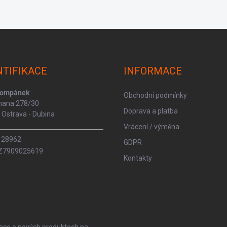
NTIFIKACE
INFORMACE
Kompánek
Obchodní podmínky
rmana 278/30
Doprava a platba
Ostrava - Dubina
Vrácení / výměna
8128962
GDPR
CZ7909025619
Kontakty