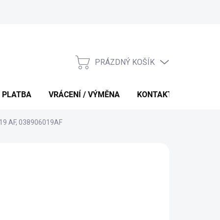
PRÁZDNÝ KOŠÍK
NÁKUPNÍ
KOŠÍK
 PLATBA
VRÁCENÍ / VÝMĚNA
KONTAKTY
 019 AF, 038906019AF
 Kč