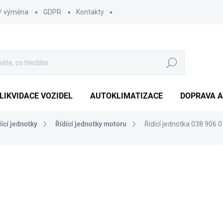
 / výměna
GDPR
Kontakty
Hledat
LIKVIDACE VOZIDEL
AUTOKLIMATIZACE
DOPRAVA A
dící jednotky
Řídící jednotky motoru
Řídící jednotka 038 906
1 452 Kč
1 210
1 000 Kč bez DPH
Měrná
SKLADEM
(1 KS)
cena: