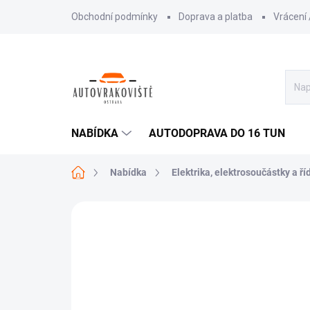
Přejít
Obchodní podmínky
Doprava a platba
Vrácení
na
obsah
NABÍDKA
AUTODOPRAVA DO 16 TUN
Domů
Nabídka
Elektrika, elektrosoučástky a ří
AKCE