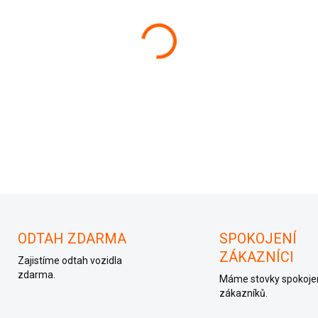
−
+
038906019AF
ODTAH ZDARMA
SPOKOJENÍ
ZÁKAZNÍCI
Zajistíme odtah vozidla
zdarma.
Máme stovky spokoje
zákazníků.