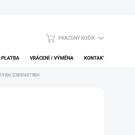
PRÁZDNÝ KOŠÍK
NÁKUPNÍ
KOŠÍK
 PLATBA
VRÁCENÍ / VÝMĚNA
KONTAKTY
 019 BH, 038906019BH
 Kč