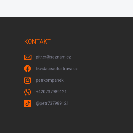
KONTAKT
pitr.cr
@
seznam.cz
likvidaceautostrava.cz
petrkompanek
+420737989121
@petr737989121