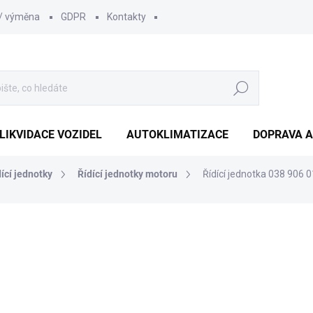
 / výměna
GDPR
Kontakty
Hledat
LIKVIDACE VOZIDEL
AUTOKLIMATIZACE
DOPRAVA A
dící jednotky
Řídící jednotky motoru
Řídící jednotka 038 906
1 452 Kč
1 210
1 000 Kč bez DPH
Měrná
SKLADEM
(1 KS)
cena: