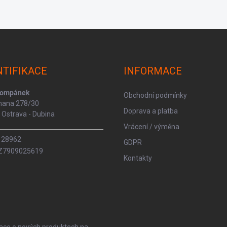
NTIFIKACE
INFORMACE
Kompánek
Obchodní podmínky
rmana 278/30
Doprava a platba
Ostrava - Dubina
Vrácení / výměna
8128962
GDPR
CZ7909025619
Kontakty