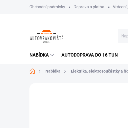
Přejít
Obchodní podmínky
Doprava a platba
Vrácení
na
obsah
NABÍDKA
AUTODOPRAVA DO 16 TUN
Domů
Nabídka
Elektrika, elektrosoučástky a ří
AKCE