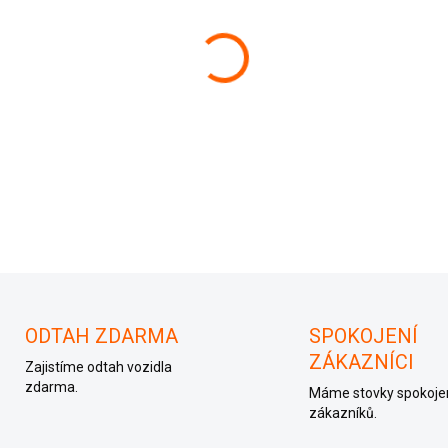
−
+
038906019BH
ODTAH ZDARMA
SPOKOJENÍ
ZÁKAZNÍCI
Zajistíme odtah vozidla
zdarma.
Máme stovky spokoje
zákazníků.