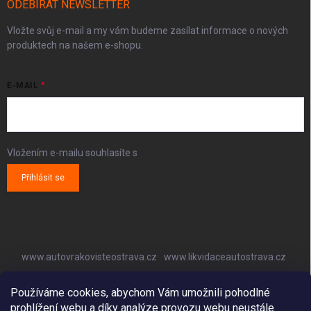
ODEBÍRAT NEWSLETTER
Vložte svůj e-mail a my vám budeme zasílat informace o nových
produktech na našem e-shopu.
E-MAIL
Vložením e-mailu souhlasíte s
podmínkami ochrany osobních údajů
Přihlásit se
www.autovrakovisteostrava.cz
www.likvidaceautostrava.cz
www.autoklimatizaceostrava.cz
Používáme cookies, abychom Vám umožnili pohodlné
prohlížení webu a díky analýze provozu webu neustále