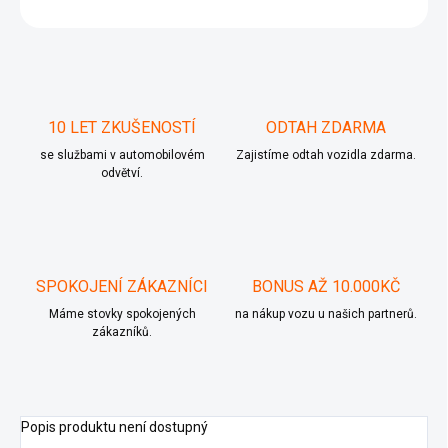
ZEPTAT SE
10 LET ZKUŠENOSTÍ
ODTAH ZDARMA
se službami v automobilovém
Zajistíme odtah vozidla zdarma.
odvětví.
SPOKOJENÍ ZÁKAZNÍCI
BONUS AŽ 10.000KČ
Máme stovky spokojených
na nákup vozu u našich partnerů.
zákazníků.
Popis produktu není dostupný