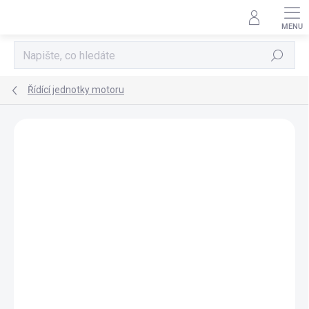
Přejít
na
obsah
Hledat
Řídící jednotky motoru
AKCE