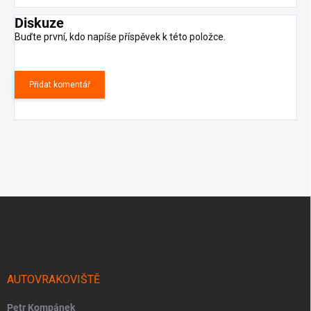
Diskuze
Buďte první, kdo napíše příspěvek k této položce.
Přidat komentář
Z
á
p
a
t
í
AUTOVRAKOVIŠTĚ
Petr Kompánek