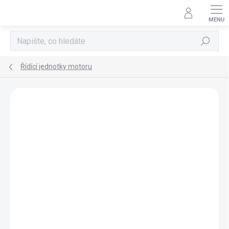
Přejít
na
obsah
Hledat
Řídící jednotky motoru
AKCE