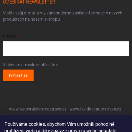
ODEBÍRAT NEWSLETTER
Vložte svůj e-mail a my vám budeme zasílat informace o nových
produktech na našem e-shopu.
E-MAIL
Vložením e-mailu souhlasíte s
podmínkami ochrany osobních údajů
Přihlásit se
www.autovrakovisteostrava.cz
www.likvidaceautostrava.cz
www.autoklimatizaceostrava.cz
Používáme cookies, abychom Vám umožnili pohodlné
prohlížení webu a díky analýze provozu webu neustále