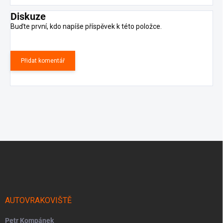
Diskuze
Buďte první, kdo napíše příspěvek k této položce.
Přidat komentář
Z
á
p
a
t
í
AUTOVRAKOVIŠTĚ
Petr Kompánek