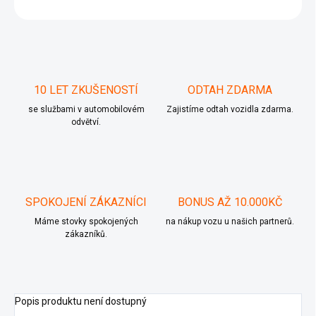
ZEPTAT SE
10 LET ZKUŠENOSTÍ
ODTAH ZDARMA
se službami v automobilovém
Zajistíme odtah vozidla zdarma.
odvětví.
SPOKOJENÍ ZÁKAZNÍCI
BONUS AŽ 10.000KČ
Máme stovky spokojených
na nákup vozu u našich partnerů.
zákazníků.
Popis produktu není dostupný