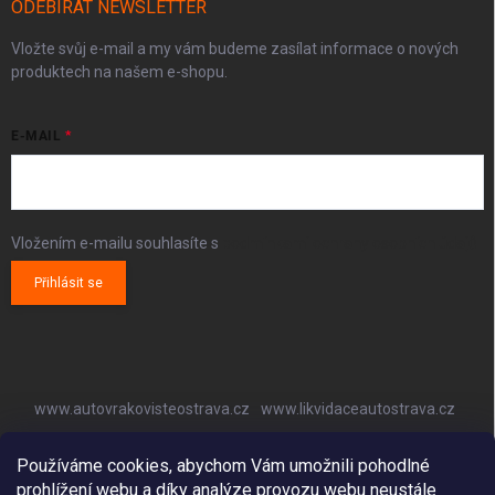
ODEBÍRAT NEWSLETTER
Vložte svůj e-mail a my vám budeme zasílat informace o nových
produktech na našem e-shopu.
E-MAIL
Vložením e-mailu souhlasíte s
podmínkami ochrany osobních údajů
Přihlásit se
www.autovrakovisteostrava.cz
www.likvidaceautostrava.cz
www.autoklimatizaceostrava.cz
Používáme cookies, abychom Vám umožnili pohodlné
prohlížení webu a díky analýze provozu webu neustále