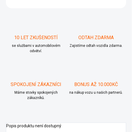
ZEPTAT SE
10 LET ZKUŠENOSTÍ
ODTAH ZDARMA
se službami v automobilovém
Zajistíme odtah vozidla zdarma.
odvětví.
SPOKOJENÍ ZÁKAZNÍCI
BONUS AŽ 10.000KČ
Máme stovky spokojených
na nákup vozu u našich partnerů.
zákazníků.
Popis produktu není dostupný