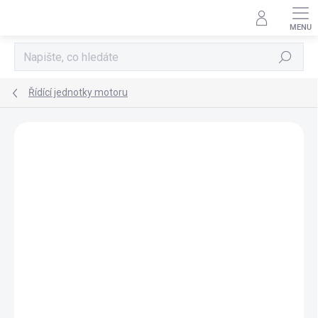
Přejít
na
obsah
Hledat
Řídící jednotky motoru
AKCE