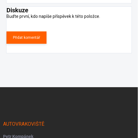
Diskuze
Buďte první, kdo napíše příspěvek k této položce.
Přidat komentář
Z
á
p
a
t
í
AUTOVRAKOVIŠTĚ
Petr Kompánek