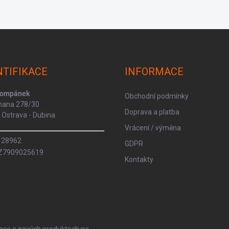
NTIFIKACE
INFORMACE
Kompánek
Obchodní podmínky
rmana 278/30
Doprava a platba
Ostrava - Dubina
Vrácení / výměna
8128962
GDPR
CZ7909025619
Kontakty