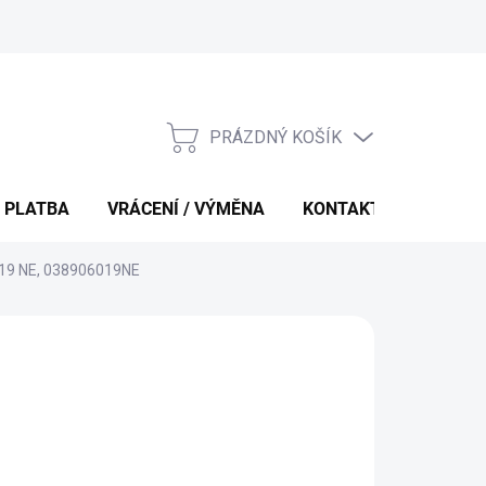
PRÁZDNÝ KOŠÍK
NÁKUPNÍ
KOŠÍK
 PLATBA
VRÁCENÍ / VÝMĚNA
KONTAKTY
 019 NE, 038906019NE
 Kč