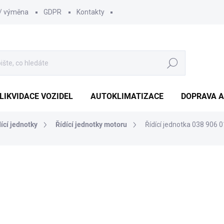
 / výměna
GDPR
Kontakty
Hledat
LIKVIDACE VOZIDEL
AUTOKLIMATIZACE
DOPRAVA A
dící jednotky
Řídící jednotky motoru
Řídící jednotka 038 906
1 452 Kč
1 210
1 000 Kč bez DPH
Měrná
SKLADEM
(1 KS)
cena: