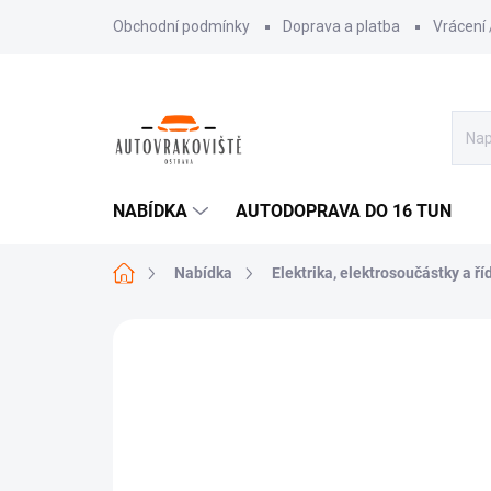
Přejít
Obchodní podmínky
Doprava a platba
Vrácení
na
obsah
NABÍDKA
AUTODOPRAVA DO 16 TUN
Domů
Nabídka
Elektrika, elektrosoučástky a ří
AKCE