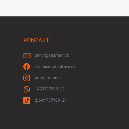
KONTAKT
pitr.cr
@
seznam.cz
likvidaceautostrava.cz
petrkompanek
+420737989121
@petr737989121