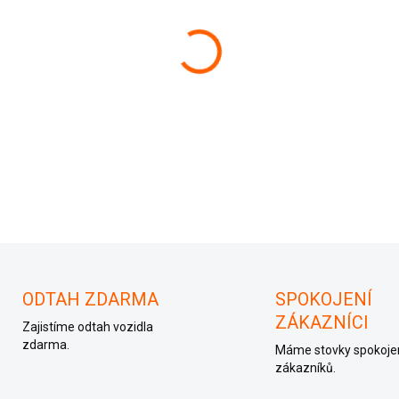
−
+
038906019NE
ODTAH ZDARMA
SPOKOJENÍ
ZÁKAZNÍCI
Zajistíme odtah vozidla
zdarma.
Máme stovky spokoje
zákazníků.