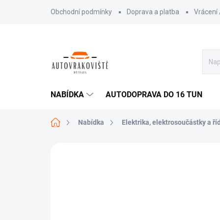
Přejít
Obchodní podmínky
Doprava a platba
Vrácení
na
obsah
NABÍDKA
AUTODOPRAVA DO 16 TUN
Domů
Nabídka
Elektrika, elektrosoučástky a ří
AKCE