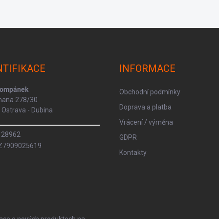
NTIFIKACE
INFORMACE
Kompánek
Obchodní podmínky
rmana 278/30
Doprava a platba
Ostrava - Dubina
Vrácení / výměna
8128962
GDPR
CZ7909025619
Kontakty