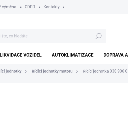
 / výměna
GDPR
Kontakty
Hledat
LIKVIDACE VOZIDEL
AUTOKLIMATIZACE
DOPRAVA A
dící jednotky
Řídící jednotky motoru
Řídící jednotka 038 906
1 452 Kč
1 210
1 000 Kč bez DPH
Měrná
SKLADEM
(1 KS)
cena: