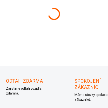
−
+
038906019NS
ODTAH ZDARMA
SPOKOJENÍ
ZÁKAZNÍCI
Zajistíme odtah vozidla
zdarma.
Máme stovky spokoje
zákazníků.