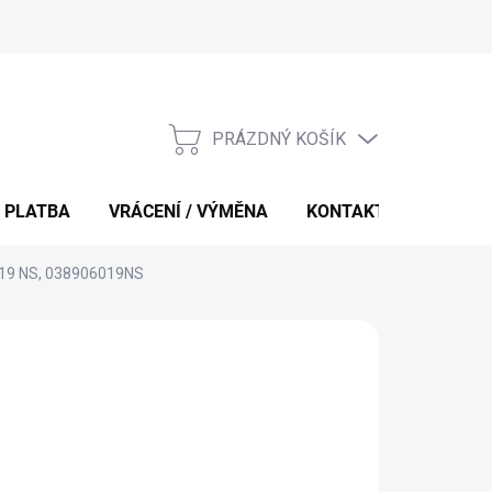
PRÁZDNÝ KOŠÍK
NÁKUPNÍ
KOŠÍK
 PLATBA
VRÁCENÍ / VÝMĚNA
KONTAKTY
 019 NS, 038906019NS
 Kč