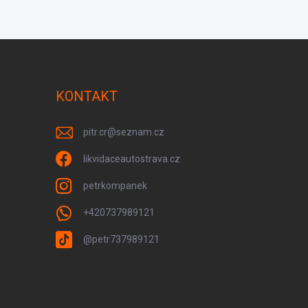
KONTAKT
pitr.cr
@
seznam.cz
likvidaceautostrava.cz
petrkompanek
+420737989121
@petr737989121