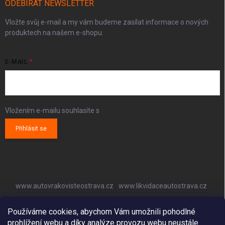
ODEBÍRAT NEWSLETTER
Vložte svůj e-mail a my vám budeme zasílat informace o nových
produktech na našem e-shopu.
E-MAIL
Vložením e-mailu souhlasíte s
podmínkami ochrany osobních údajů
Přihlásit se
www.autovrakovisteostrava.cz
www.likvidaceautostrava.cz
www.autoklimatizaceostrava.cz
Používáme cookies, abychom Vám umožnili pohodlné
prohlížení webu a díky analýze provozu webu neustále