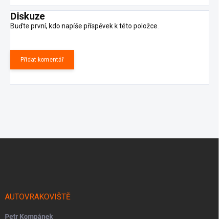
Diskuze
Buďte první, kdo napíše příspěvek k této položce.
Přidat komentář
Z
á
p
a
t
í
AUTOVRAKOVIŠTĚ
Petr Kompánek