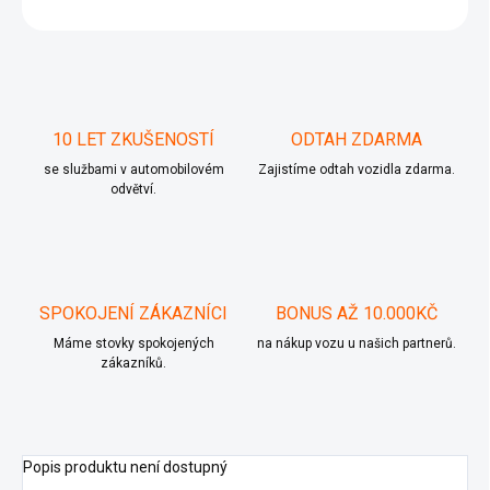
ZEPTAT SE
10 LET ZKUŠENOSTÍ
ODTAH ZDARMA
se službami v automobilovém
Zajistíme odtah vozidla zdarma.
odvětví.
SPOKOJENÍ ZÁKAZNÍCI
BONUS AŽ 10.000KČ
Máme stovky spokojených
na nákup vozu u našich partnerů.
zákazníků.
Popis produktu není dostupný