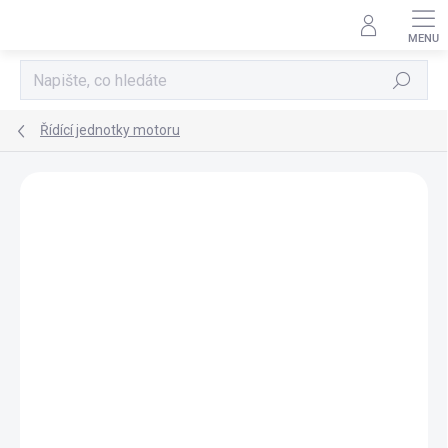
Přejít
na
obsah
Hledat
Řídící jednotky motoru
AKCE