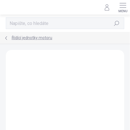
Přejít
na
obsah
Hledat
Řídící jednotky motoru
AKCE