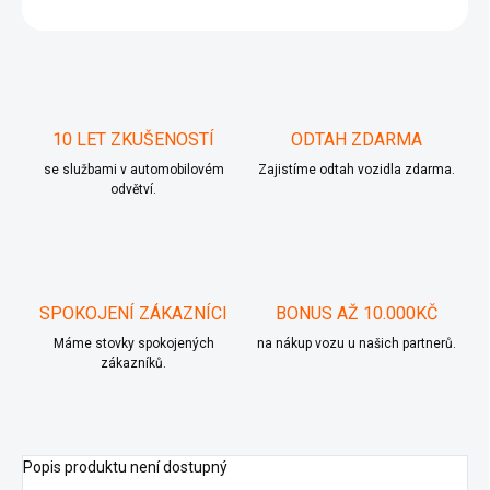
ZEPTAT SE
10 LET ZKUŠENOSTÍ
ODTAH ZDARMA
se službami v automobilovém
Zajistíme odtah vozidla zdarma.
odvětví.
SPOKOJENÍ ZÁKAZNÍCI
BONUS AŽ 10.000KČ
Máme stovky spokojených
na nákup vozu u našich partnerů.
zákazníků.
Popis produktu není dostupný