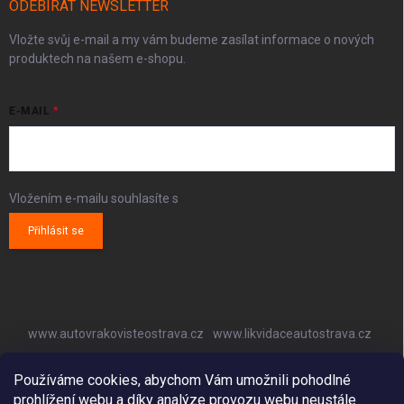
ODEBÍRAT NEWSLETTER
Vložte svůj e-mail a my vám budeme zasílat informace o nových
produktech na našem e-shopu.
E-MAIL
Vložením e-mailu souhlasíte s
podmínkami ochrany osobních údajů
Přihlásit se
www.autovrakovisteostrava.cz
www.likvidaceautostrava.cz
www.autoklimatizaceostrava.cz
Používáme cookies, abychom Vám umožnili pohodlné
prohlížení webu a díky analýze provozu webu neustále