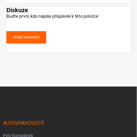
Diskuze
Buďte první, kdo napíše příspěvek k této položce.
Přidat komentář
Z
á
p
a
t
í
AUTOVRAKOVIŠTĚ
Petr Kompánek