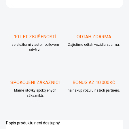
ZEPTAT SE
10 LET ZKUŠENOSTÍ
ODTAH ZDARMA
se službami v automobilovém
Zajistíme odtah vozidla zdarma.
odvětví.
SPOKOJENÍ ZÁKAZNÍCI
BONUS AŽ 10.000KČ
Máme stovky spokojených
na nákup vozu u našich partnerů.
zákazníků.
Popis produktu není dostupný