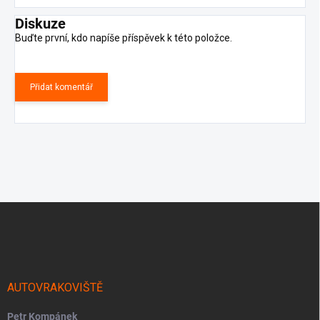
Diskuze
Buďte první, kdo napíše příspěvek k této položce.
Přidat komentář
Z
á
p
a
t
í
AUTOVRAKOVIŠTĚ
Petr Kompánek