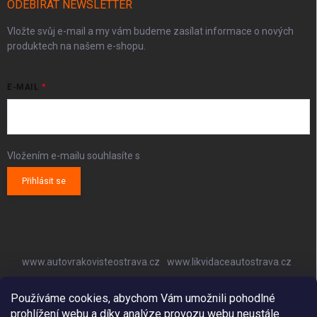
ODEBÍRAT NEWSLETTER
Vložte svůj e-mail a my vám budeme zasílat informace o nových
produktech na našem e-shopu.
E-MAIL
Vložením e-mailu souhlasíte s
podmínkami ochrany osobních údajů
Přihlásit se
www.autovrakovisteostrava.cz
www.likvidaceautostrava.cz
www.autoklimatizaceostrava.cz
Používáme cookies, abychom Vám umožnili pohodlné
prohlížení webu a díky analýze provozu webu neustále