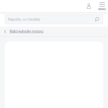
Přejít
na
obsah
Hledat
Řídící jednotky motoru
AKCE