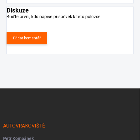
Diskuze
Buďte první, kdo napíše příspěvek k této položce.
Přidat komentář
Z
á
p
a
t
í
AUTOVRAKOVIŠTĚ
Petr Kompánek