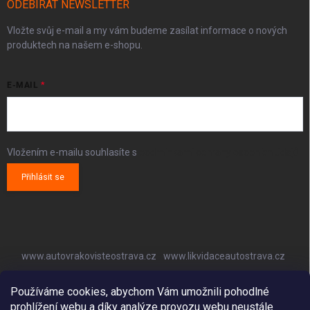
ODEBÍRAT NEWSLETTER
Vložte svůj e-mail a my vám budeme zasílat informace o nových
produktech na našem e-shopu.
E-MAIL
Vložením e-mailu souhlasíte s
podmínkami ochrany osobních údajů
Přihlásit se
www.autovrakovisteostrava.cz
www.likvidaceautostrava.cz
www.autoklimatizaceostrava.cz
Používáme cookies, abychom Vám umožnili pohodlné
prohlížení webu a díky analýze provozu webu neustále