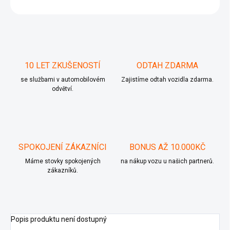
ZEPTAT SE
10 LET ZKUŠENOSTÍ
ODTAH ZDARMA
se službami v automobilovém
Zajistíme odtah vozidla zdarma.
odvětví.
SPOKOJENÍ ZÁKAZNÍCI
BONUS AŽ 10.000KČ
Máme stovky spokojených
na nákup vozu u našich partnerů.
zákazníků.
Popis produktu není dostupný