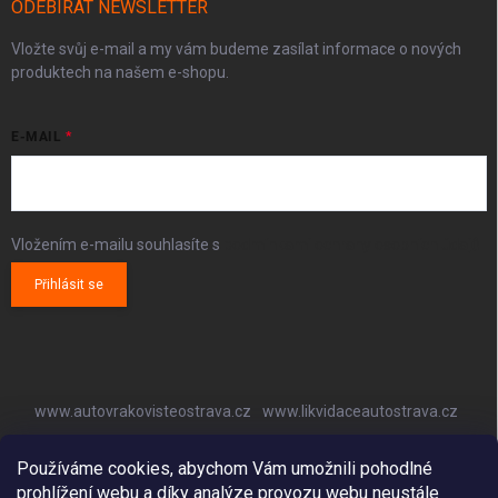
ODEBÍRAT NEWSLETTER
Vložte svůj e-mail a my vám budeme zasílat informace o nových
produktech na našem e-shopu.
E-MAIL
Vložením e-mailu souhlasíte s
podmínkami ochrany osobních údajů
Přihlásit se
www.autovrakovisteostrava.cz
www.likvidaceautostrava.cz
www.autoklimatizaceostrava.cz
Používáme cookies, abychom Vám umožnili pohodlné
prohlížení webu a díky analýze provozu webu neustále