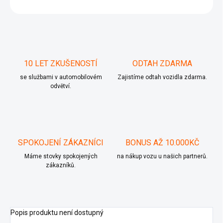
ZEPTAT SE
10 LET ZKUŠENOSTÍ
ODTAH ZDARMA
se službami v automobilovém
Zajistíme odtah vozidla zdarma.
odvětví.
SPOKOJENÍ ZÁKAZNÍCI
BONUS AŽ 10.000KČ
Máme stovky spokojených
na nákup vozu u našich partnerů.
zákazníků.
Popis produktu není dostupný