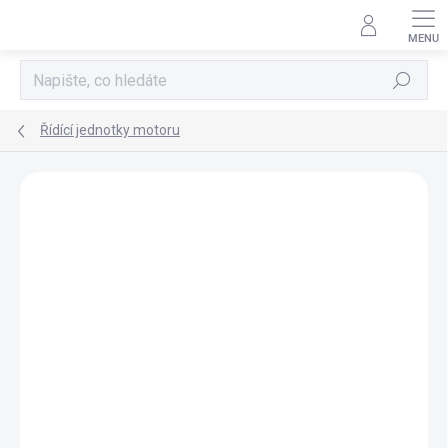
Přejít
na
obsah
Hledat
Řídící jednotky motoru
AKCE