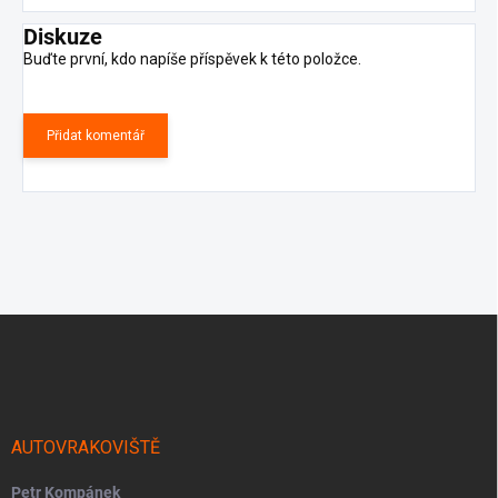
Diskuze
Buďte první, kdo napíše příspěvek k této položce.
Přidat komentář
Z
á
p
a
t
í
AUTOVRAKOVIŠTĚ
Petr Kompánek