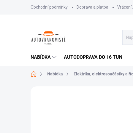
Přejít
Obchodní podmínky
Doprava a platba
Vrácení
na
obsah
NABÍDKA
AUTODOPRAVA DO 16 TUN
Domů
Nabídka
Elektrika, elektrosoučástky a ří
AKCE
TIP