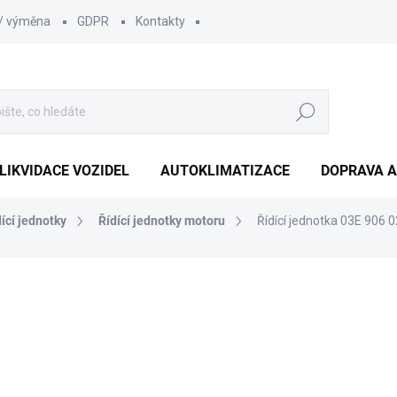
 / výměna
GDPR
Kontakty
Hledat
LIKVIDACE VOZIDEL
AUTOKLIMATIZACE
DOPRAVA A
dící jednotky
Řídící jednotky motoru
Řídící jednotka 03E 906
1 452 Kč
1 210
1 000 Kč bez DPH
Měrná
SKLADEM
(1 KS)
cena: