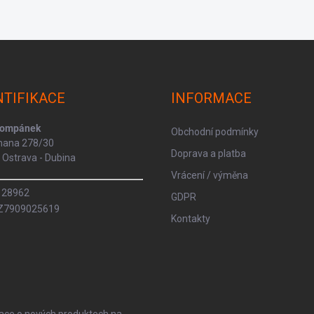
NTIFIKACE
INFORMACE
Kompánek
Obchodní podmínky
rmana 278/30
Doprava a platba
Ostrava - Dubina
Vrácení / výměna
8128962
GDPR
CZ7909025619
Kontakty