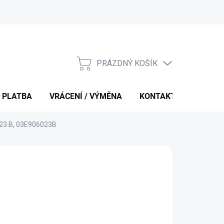
PRÁZDNÝ KOŠÍK
NÁKUPNÍ
KOŠÍK
 PLATBA
VRÁCENÍ / VÝMĚNA
KONTAKTY
 023 B, 03E906023B
 Kč