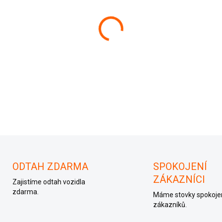
−
+
03E906023B
ODTAH ZDARMA
SPOKOJENÍ
ZÁKAZNÍCI
Zajistíme odtah vozidla
zdarma.
Máme stovky spokoje
zákazníků.