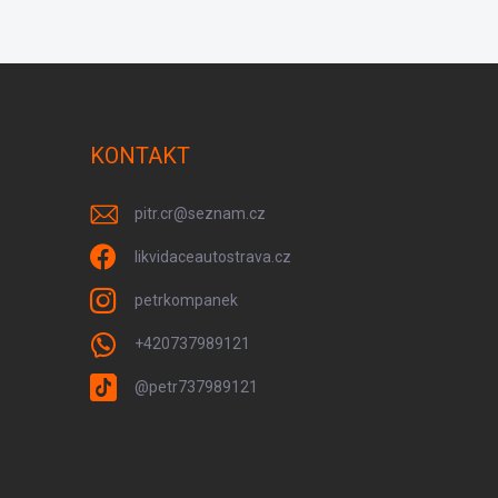
KONTAKT
pitr.cr
@
seznam.cz
likvidaceautostrava.cz
petrkompanek
+420737989121
@petr737989121