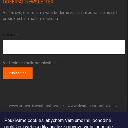
ODEBÍRAT NEWSLETTER
Vložte svůj e-mail a my vám budeme zasílat informace o nových
produktech na našem e-shopu.
E-MAIL
Vložením e-mailu souhlasíte s
podmínkami ochrany osobních údajů
Přihlásit se
www.autovrakovisteostrava.cz
www.likvidaceautostrava.cz
www.autoklimatizaceostrava.cz
Používáme cookies, abychom Vám umožnili pohodlné
prohlížení webu a díky analýze provozu webu neustále