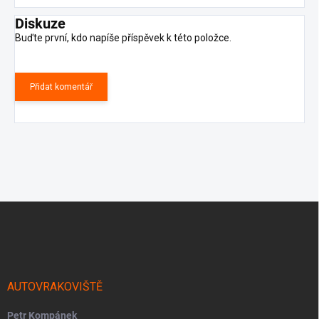
Diskuze
Buďte první, kdo napíše příspěvek k této položce.
Přidat komentář
Z
á
p
a
t
í
AUTOVRAKOVIŠTĚ
Petr Kompánek