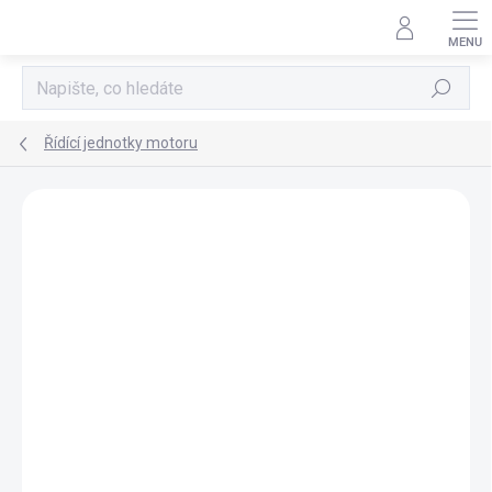
Přejít
na
obsah
Hledat
Řídící jednotky motoru
AKCE