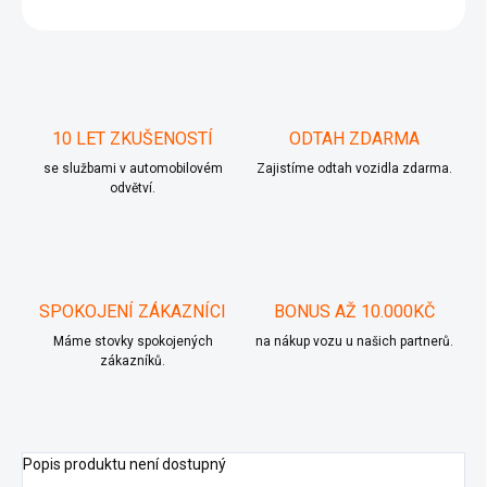
ZEPTAT SE
10 LET ZKUŠENOSTÍ
ODTAH ZDARMA
se službami v automobilovém
Zajistíme odtah vozidla zdarma.
odvětví.
SPOKOJENÍ ZÁKAZNÍCI
BONUS AŽ 10.000KČ
Máme stovky spokojených
na nákup vozu u našich partnerů.
zákazníků.
Popis produktu není dostupný