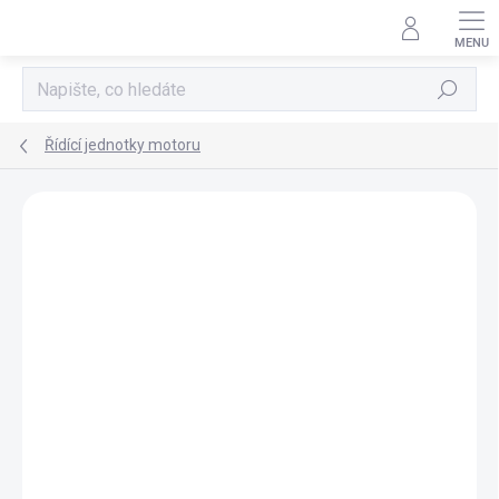
Přejít
na
obsah
Hledat
Řídící jednotky motoru