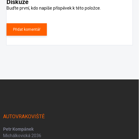
Diskuze
Buďte první, kdo napíše příspěvek k této položce.
Přidat komentář
Z
á
p
a
t
í
AUTOVRAKOVIŠTĚ
Petr Kompánek
Michálkovická 2036