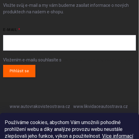
Vložte svůj e-mail a my vám budeme zasílat informace o nových
produktech na našem e-shopu.
E-MAIL
Vložením e-mailu souhlasíte s
podmínkami ochrany osobních údajů
Přihlásit se
www.autovrakovisteostrava.cz
www.likvidaceautostrava.cz
www.autoklimatizaceostrava.cz
Používáme cookies, abychom Vám umožnili pohodlné
prohlížení webu a díky analýze provozu webu neustále
zlepšovali jeho funkce, výkon a použitelnost.
Více informací