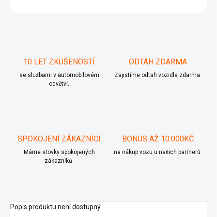
ZEPTAT SE
10 LET ZKUŠENOSTÍ
ODTAH ZDARMA
se službami v automobilovém
Zajistíme odtah vozidla zdarma.
odvětví.
SPOKOJENÍ ZÁKAZNÍCI
BONUS AŽ 10.000KČ
Máme stovky spokojených
na nákup vozu u našich partnerů.
zákazníků.
Popis produktu není dostupný