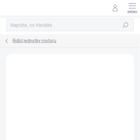
Přejít
na
obsah
Hledat
Řídící jednotky motoru
AKCE