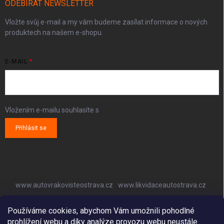
ODEBÍRAT NEWSLETTER
Vložte svůj e-mail a my vám budeme zasílat informace o nových
produktech na našem e-shopu.
E-MAIL
Vložením e-mailu souhlasíte s
podmínkami ochrany osobních údajů
Přihlásit se
www.autovrakovisteostrava.cz
www.likvidaceautostrava.cz
www.autoklimatizaceostrava.cz
Používáme cookies, abychom Vám umožnili pohodlné
prohlížení webu a díky analýze provozu webu neustále