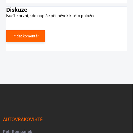
Diskuze
Buďte první, kdo napíše příspěvek k této položce.
Přidat komentář
Z
á
p
a
t
í
AUTOVRAKOVIŠTĚ
Petr Kompánek