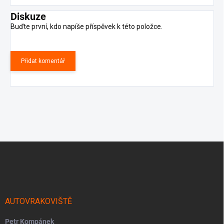
Diskuze
Buďte první, kdo napíše příspěvek k této položce.
Přidat komentář
Z
á
p
a
t
í
AUTOVRAKOVIŠTĚ
Petr Kompánek