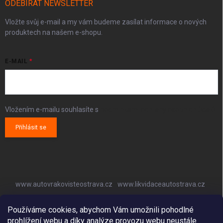
ODEBÍRAT NEWSLETTER
Vložte svůj e-mail a my vám budeme zasílat informace o nových
produktech na našem e-shopu.
E-MAIL
Vložením e-mailu souhlasíte s
podmínkami ochrany osobních údajů
Přihlásit se
www.autovrakovisteostrava.cz
www.likvidaceautostrava.cz
www.autoklimatizaceostrava.cz
Používáme cookies, abychom Vám umožnili pohodlné
prohlížení webu a díky analýze provozu webu neustále