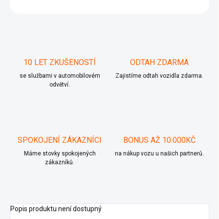
ZEPTAT SE
10 LET ZKUŠENOSTÍ
ODTAH ZDARMA
se službami v automobilovém
Zajistíme odtah vozidla zdarma.
odvětví.
SPOKOJENÍ ZÁKAZNÍCI
BONUS AŽ 10.000KČ
Máme stovky spokojených
na nákup vozu u našich partnerů.
zákazníků.
Popis produktu není dostupný