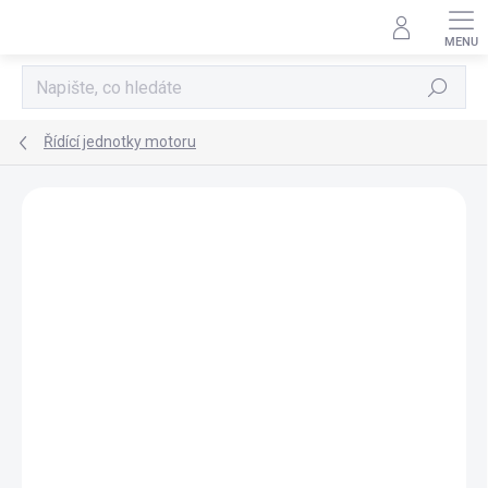
Přejít
na
obsah
Hledat
Řídící jednotky motoru
AKCE