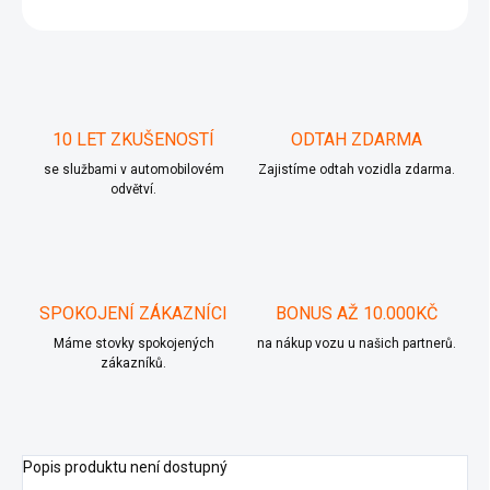
ZEPTAT SE
10 LET ZKUŠENOSTÍ
ODTAH ZDARMA
se službami v automobilovém
Zajistíme odtah vozidla zdarma.
odvětví.
SPOKOJENÍ ZÁKAZNÍCI
BONUS AŽ 10.000KČ
Máme stovky spokojených
na nákup vozu u našich partnerů.
zákazníků.
Popis produktu není dostupný