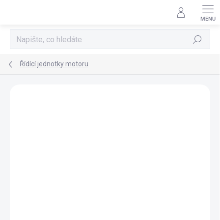
Přejít
na
obsah
Hledat
Řídící jednotky motoru
AKCE