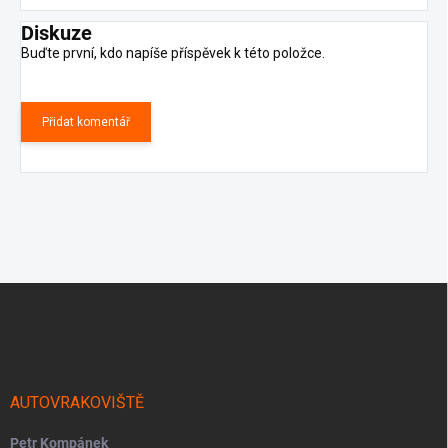
Diskuze
Buďte první, kdo napíše příspěvek k této položce.
Přidat komentář
Z
á
p
a
t
í
AUTOVRAKOVIŠTĚ
Petr Kompánek