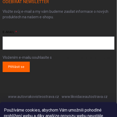
ODEBÍRAT NEWSLETTER
Vložte svůj e-mail a my vám budeme zasílat informace o nových
produktech na našem e-shopu.
E-MAIL
Vložením e-mailu souhlasíte s
podmínkami ochrany osobních údajů
Přihlásit se
www.autovrakovisteostrava.cz
www.likvidaceautostrava.cz
www.autoklimatizaceostrava.cz
Používáme cookies, abychom Vám umožnili pohodlné
prohlížení webu a díky analýze provozu webu neustále