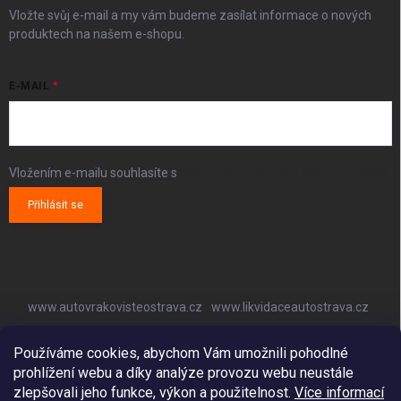
Vložte svůj e-mail a my vám budeme zasílat informace o nových
produktech na našem e-shopu.
E-MAIL
Vložením e-mailu souhlasíte s
podmínkami ochrany osobních údajů
Přihlásit se
www.autovrakovisteostrava.cz
www.likvidaceautostrava.cz
www.autoklimatizaceostrava.cz
Používáme cookies, abychom Vám umožnili pohodlné
prohlížení webu a díky analýze provozu webu neustále
zlepšovali jeho funkce, výkon a použitelnost.
Více informací