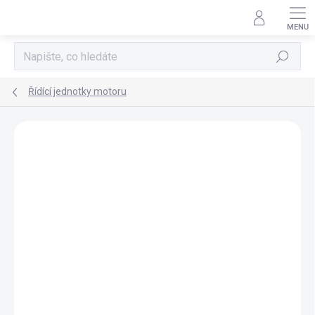
Přejít
na
obsah
Hledat
Řídící jednotky motoru