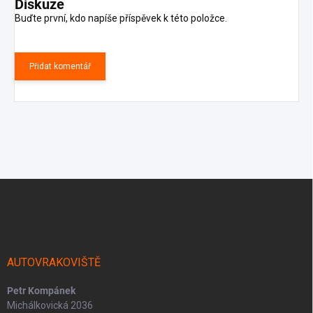
Diskuze
Buďte první, kdo napíše příspěvek k této položce.
Přidat komentář
Z
á
p
a
t
í
AUTOVRAKOVIŠTĚ
Petr Kompánek
Michálkovická 2036