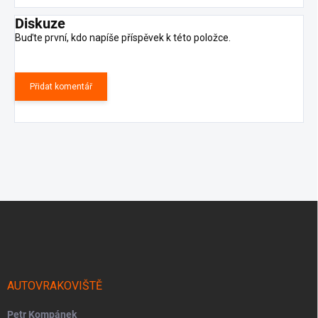
Diskuze
Buďte první, kdo napíše příspěvek k této položce.
Přidat komentář
Z
á
p
a
t
í
AUTOVRAKOVIŠTĚ
Petr Kompánek