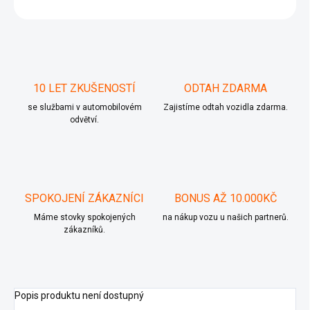
ZEPTAT SE
10 LET ZKUŠENOSTÍ
ODTAH ZDARMA
se službami v automobilovém
Zajistíme odtah vozidla zdarma.
odvětví.
SPOKOJENÍ ZÁKAZNÍCI
BONUS AŽ 10.000KČ
Máme stovky spokojených
na nákup vozu u našich partnerů.
zákazníků.
Popis produktu není dostupný