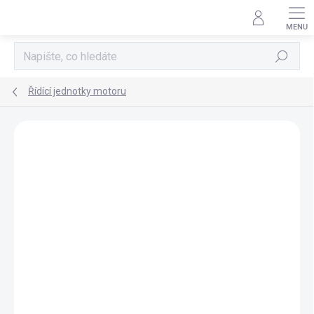
Přejít
na
obsah
Hledat
Řídící jednotky motoru
AKCE