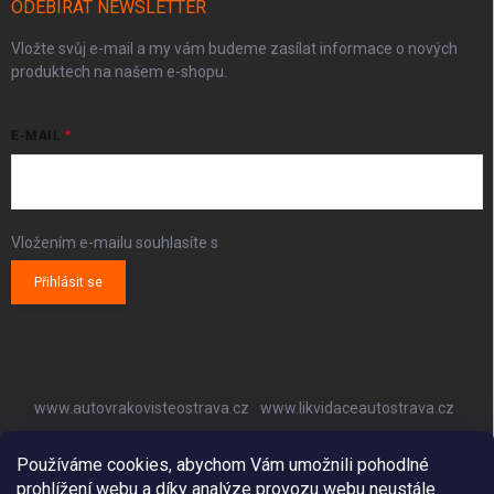
ODEBÍRAT NEWSLETTER
Vložte svůj e-mail a my vám budeme zasílat informace o nových
produktech na našem e-shopu.
E-MAIL
Vložením e-mailu souhlasíte s
podmínkami ochrany osobních údajů
Přihlásit se
www.autovrakovisteostrava.cz
www.likvidaceautostrava.cz
www.autoklimatizaceostrava.cz
Používáme cookies, abychom Vám umožnili pohodlné
prohlížení webu a díky analýze provozu webu neustále