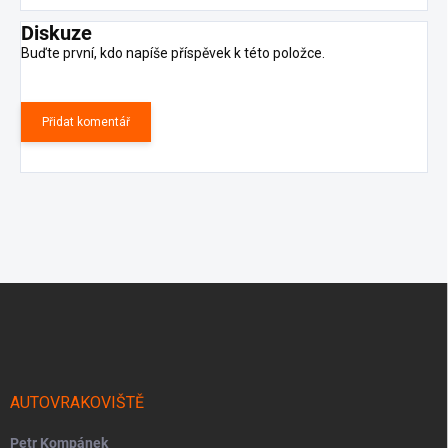
Diskuze
Buďte první, kdo napíše příspěvek k této položce.
Přidat komentář
Z
á
p
a
t
í
AUTOVRAKOVIŠTĚ
Petr Kompánek