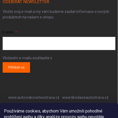
ODEBÍRAT NEWSLETTER
Vložte svůj e-mail a my vám budeme zasílat informace o nových
produktech na našem e-shopu.
E-MAIL
Vložením e-mailu souhlasíte s
podmínkami ochrany osobních údajů
Přihlásit se
www.autovrakovisteostrava.cz
www.likvidaceautostrava.cz
www.autoklimatizaceostrava.cz
Používáme cookies, abychom Vám umožnili pohodlné
prohlížení webu a díky analýze provozu webu neustále