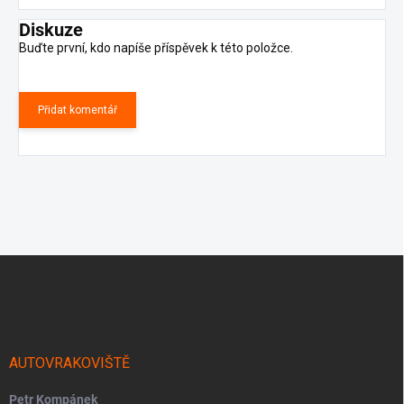
Diskuze
Buďte první, kdo napíše příspěvek k této položce.
Přidat komentář
Z
á
p
a
t
í
AUTOVRAKOVIŠTĚ
Petr Kompánek