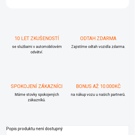
ZEPTAT SE
10 LET ZKUŠENOSTÍ
ODTAH ZDARMA
se službami v automobilovém
Zajistíme odtah vozidla zdarma.
odvětví.
SPOKOJENÍ ZÁKAZNÍCI
BONUS AŽ 10.000KČ
Máme stovky spokojených
na nákup vozu u našich partnerů.
zákazníků.
Popis produktu není dostupný