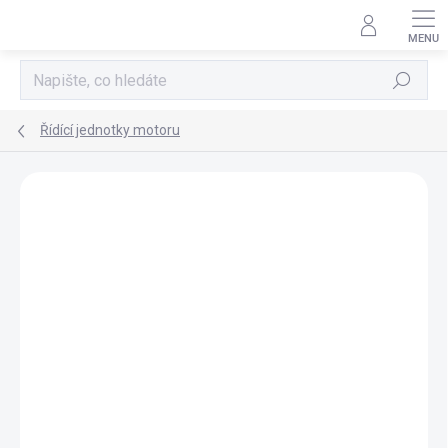
Přejít
na
obsah
Hledat
Řídící jednotky motoru
AKCE