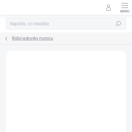
Přejít
na
obsah
Hledat
Řídící jednotky motoru
AKCE
TIP