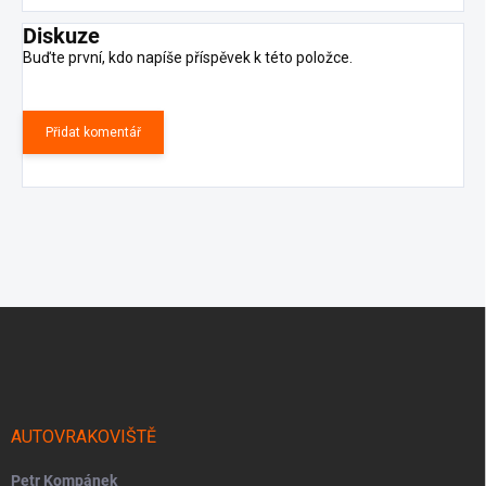
Diskuze
Buďte první, kdo napíše příspěvek k této položce.
Přidat komentář
Z
á
p
a
t
í
AUTOVRAKOVIŠTĚ
Petr Kompánek