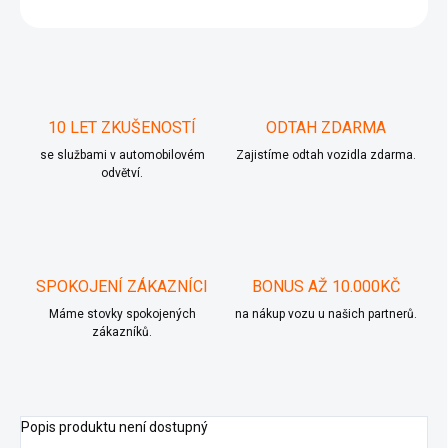
ZEPTAT SE
10 LET ZKUŠENOSTÍ
ODTAH ZDARMA
se službami v automobilovém
Zajistíme odtah vozidla zdarma.
odvětví.
SPOKOJENÍ ZÁKAZNÍCI
BONUS AŽ 10.000KČ
Máme stovky spokojených
na nákup vozu u našich partnerů.
zákazníků.
Popis produktu není dostupný