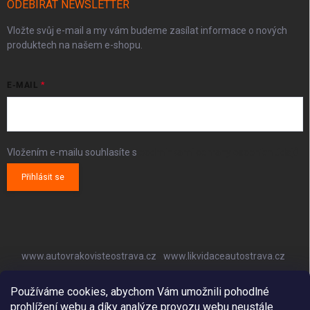
ODEBÍRAT NEWSLETTER
Vložte svůj e-mail a my vám budeme zasílat informace o nových
produktech na našem e-shopu.
E-MAIL
Vložením e-mailu souhlasíte s
podmínkami ochrany osobních údajů
Přihlásit se
www.autovrakovisteostrava.cz
www.likvidaceautostrava.cz
www.autoklimatizaceostrava.cz
Používáme cookies, abychom Vám umožnili pohodlné
prohlížení webu a díky analýze provozu webu neustále