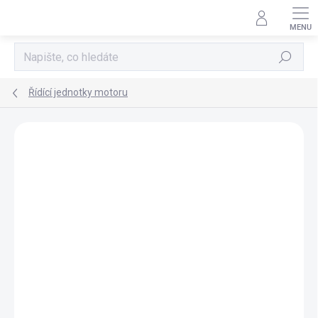
Přejít
na
obsah
Hledat
Řídící jednotky motoru
AKCE