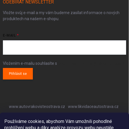
ODEBÍRAT NEWSLETTER
Vložte svůj e-mail a my vám budeme zasílat informace o nových
produktech na našem e-shopu.
E-MAIL
Vložením e-mailu souhlasíte s
podmínkami ochrany osobních údajů
Přihlásit se
www.autovrakovisteostrava.cz
www.likvidaceautostrava.cz
www.autoklimatizaceostrava.cz
Používáme cookies, abychom Vám umožnili pohodlné
prohlížení webu a díky analýze provozu webu neustále