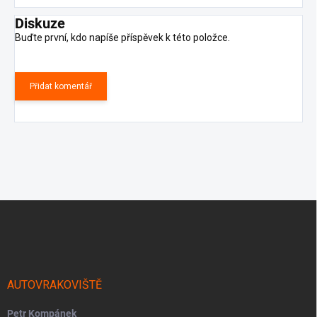
Diskuze
Buďte první, kdo napíše příspěvek k této položce.
Přidat komentář
Z
á
p
a
t
í
AUTOVRAKOVIŠTĚ
Petr Kompánek