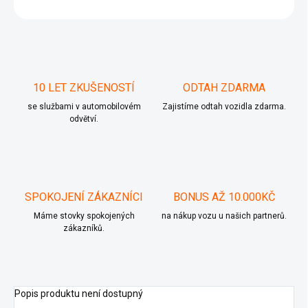
ZEPTAT SE
10 LET ZKUŠENOSTÍ
ODTAH ZDARMA
se službami v automobilovém
Zajistíme odtah vozidla zdarma.
odvětví.
SPOKOJENÍ ZÁKAZNÍCI
BONUS AŽ 10.000KČ
Máme stovky spokojených
na nákup vozu u našich partnerů.
zákazníků.
Popis produktu není dostupný