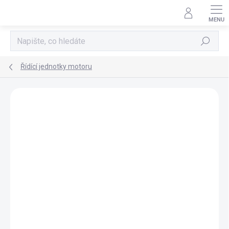
Přejít
na
obsah
Hledat
Řídící jednotky motoru
AKCE
TIP