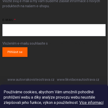
Vložte svůj e-mail a my vám budeme zasílat informace o nových
produktech na našem e-shopu.
E-MAIL
Vložením e-mailu souhlasíte s
podmínkami ochrany osobních údajů
Přihlásit se
www.autovrakovisteostrava.cz
www.likvidaceautostrava.cz
www.autoklimatizaceostrava.cz
Používáme cookies, abychom Vám umožnili pohodlné
prohlížení webu a díky analýze provozu webu neustále
zlepšovali jeho funkce, výkon a použitelnost.
Více informací