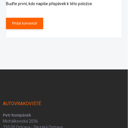
Buďte první, kdo napíše příspěvek k této položce.
Přidat komentář
Z
á
p
a
t
í
AUTOVRAKOVIŠTĚ
Petr Kompánek
Michálkovická 2036
710 00 Ostrava - Slezská Ostrava