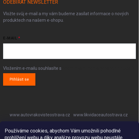
ODEBÍRAT NEWSLETTER
Vložte svůj e-mail a my vám budeme zasílat informace o nových
produktech na našem e-shopu.
E-MAIL
Vložením e-mailu souhlasíte s
podmínkami ochrany osobních údajů
Přihlásit se
www.autovrakovisteostrava.cz
www.likvidaceautostrava.cz
www.autoklimatizaceostrava.cz
Používáme cookies, abychom Vám umožnili pohodlné
prohlížení webu a díky analýze provozu webu neustále