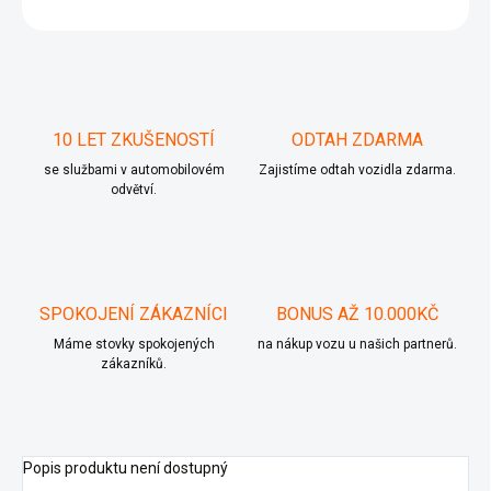
ZEPTAT SE
10 LET ZKUŠENOSTÍ
ODTAH ZDARMA
se službami v automobilovém
Zajistíme odtah vozidla zdarma.
odvětví.
SPOKOJENÍ ZÁKAZNÍCI
BONUS AŽ 10.000KČ
Máme stovky spokojených
na nákup vozu u našich partnerů.
zákazníků.
Popis produktu není dostupný