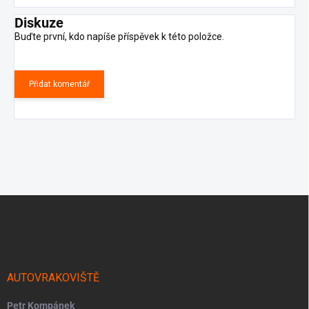
Diskuze
Buďte první, kdo napíše příspěvek k této položce.
Přidat komentář
Z
á
p
a
t
í
AUTOVRAKOVIŠTĚ
Petr Kompánek