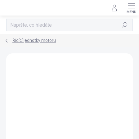
Přejít
na
obsah
Hledat
Řídící jednotky motoru
AKCE