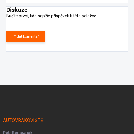
Diskuze
Buďte první, kdo napíše příspěvek k této položce.
Přidat komentář
Z
á
p
a
t
í
AUTOVRAKOVIŠTĚ
Petr Kompánek