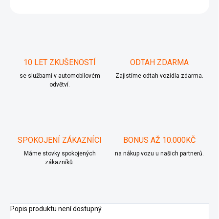
ZEPTAT SE
10 LET ZKUŠENOSTÍ
ODTAH ZDARMA
se službami v automobilovém
Zajistíme odtah vozidla zdarma.
odvětví.
SPOKOJENÍ ZÁKAZNÍCI
BONUS AŽ 10.000KČ
Máme stovky spokojených
na nákup vozu u našich partnerů.
zákazníků.
Popis produktu není dostupný