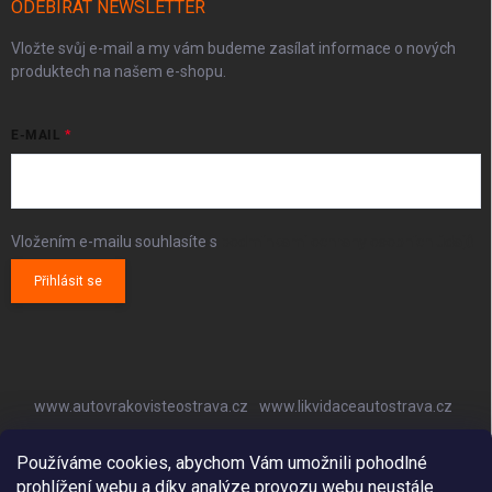
ODEBÍRAT NEWSLETTER
Vložte svůj e-mail a my vám budeme zasílat informace o nových
produktech na našem e-shopu.
E-MAIL
Vložením e-mailu souhlasíte s
podmínkami ochrany osobních údajů
Přihlásit se
www.autovrakovisteostrava.cz
www.likvidaceautostrava.cz
www.autoklimatizaceostrava.cz
Používáme cookies, abychom Vám umožnili pohodlné
prohlížení webu a díky analýze provozu webu neustále