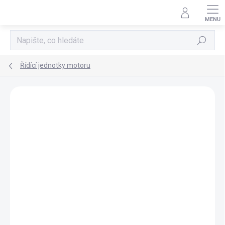
Přejít
na
obsah
Hledat
Řídící jednotky motoru
AKCE