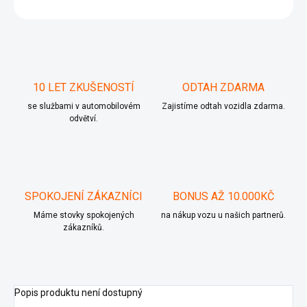
ZEPTAT SE
10 LET ZKUŠENOSTÍ
ODTAH ZDARMA
se službami v automobilovém
Zajistíme odtah vozidla zdarma.
odvětví.
SPOKOJENÍ ZÁKAZNÍCI
BONUS AŽ 10.000KČ
Máme stovky spokojených
na nákup vozu u našich partnerů.
zákazníků.
Popis produktu není dostupný