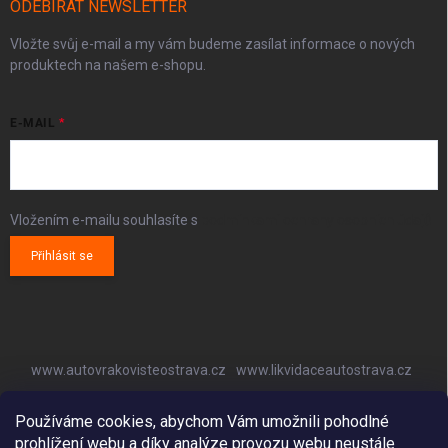
ODEBÍRAT NEWSLETTER
Vložte svůj e-mail a my vám budeme zasílat informace o nových
produktech na našem e-shopu.
E-MAIL
Vložením e-mailu souhlasíte s
podmínkami ochrany osobních údajů
Přihlásit se
www.autovrakovisteostrava.cz
www.likvidaceautostrava.cz
www.autoklimatizaceostrava.cz
Používáme cookies, abychom Vám umožnili pohodlné
prohlížení webu a díky analýze provozu webu neustále