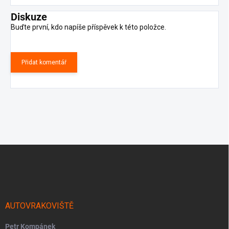
Diskuze
Buďte první, kdo napíše příspěvek k této položce.
Přidat komentář
Z
á
p
a
t
í
AUTOVRAKOVIŠTĚ
Petr Kompánek