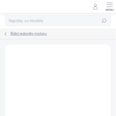
Přejít
na
obsah
Hledat
Řídící jednotky motoru
AKCE