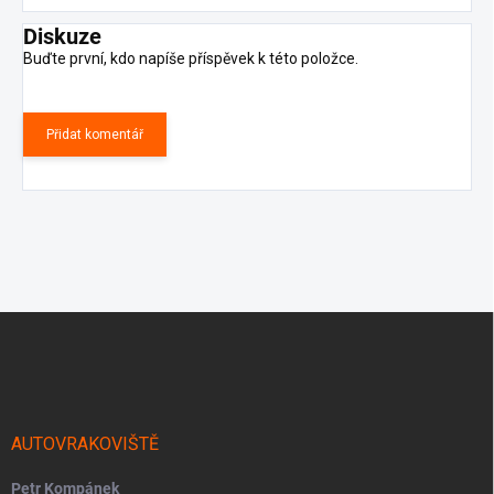
Diskuze
Buďte první, kdo napíše příspěvek k této položce.
Přidat komentář
Z
á
p
a
t
í
AUTOVRAKOVIŠTĚ
Petr Kompánek