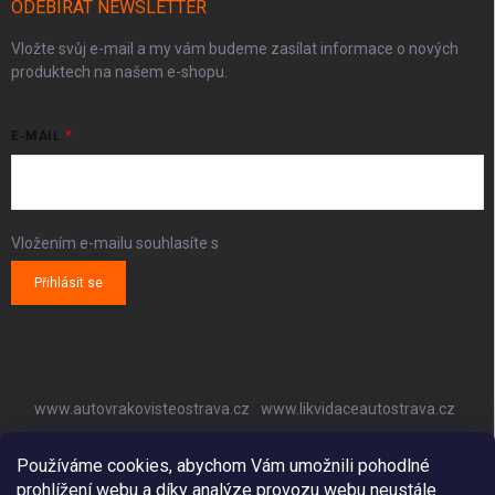
ODEBÍRAT NEWSLETTER
Vložte svůj e-mail a my vám budeme zasílat informace o nových
produktech na našem e-shopu.
E-MAIL
Vložením e-mailu souhlasíte s
podmínkami ochrany osobních údajů
Přihlásit se
www.autovrakovisteostrava.cz
www.likvidaceautostrava.cz
www.autoklimatizaceostrava.cz
Používáme cookies, abychom Vám umožnili pohodlné
prohlížení webu a díky analýze provozu webu neustále