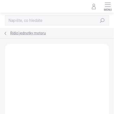
Přejít
na
obsah
Hledat
Řídící jednotky motoru
AKCE