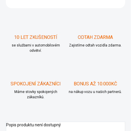
ZEPTAT SE
10 LET ZKUŠENOSTÍ
ODTAH ZDARMA
se službami v automobilovém
Zajistíme odtah vozidla zdarma.
odvětví.
SPOKOJENÍ ZÁKAZNÍCI
BONUS AŽ 10.000KČ
Máme stovky spokojených
na nákup vozu u našich partnerů.
zákazníků.
Popis produktu není dostupný