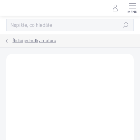
Přejít
na
obsah
Hledat
Řídící jednotky motoru
AKCE
TIP