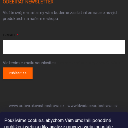
ODEBÍRAT NEWSLETTER
Vložte svůj e-mail a my vám budeme zasílat informace o nových
produktech na našem e-shopu.
E-MAIL
Vložením e-mailu souhlasíte s
podmínkami ochrany osobních údajů
Přihlásit se
www.autovrakovisteostrava.cz
www.likvidaceautostrava.cz
www.autoklimatizaceostrava.cz
Používáme cookies, abychom Vám umožnili pohodlné
prohlížení webu a díky analýze provozu webu neustále