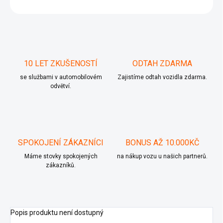
ZEPTAT SE
10 LET ZKUŠENOSTÍ
ODTAH ZDARMA
se službami v automobilovém
Zajistíme odtah vozidla zdarma.
odvětví.
SPOKOJENÍ ZÁKAZNÍCI
BONUS AŽ 10.000KČ
Máme stovky spokojených
na nákup vozu u našich partnerů.
zákazníků.
Popis produktu není dostupný