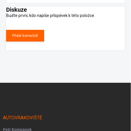
Diskuze
Buďte první, kdo napíše příspěvek k této položce.
Přidat komentář
Z
á
p
a
t
í
AUTOVRAKOVIŠTĚ
Petr Kompánek