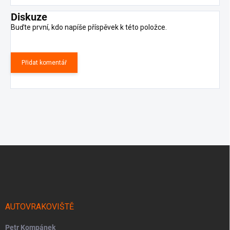
Diskuze
Buďte první, kdo napíše příspěvek k této položce.
Přidat komentář
Z
á
p
a
t
í
AUTOVRAKOVIŠTĚ
Petr Kompánek