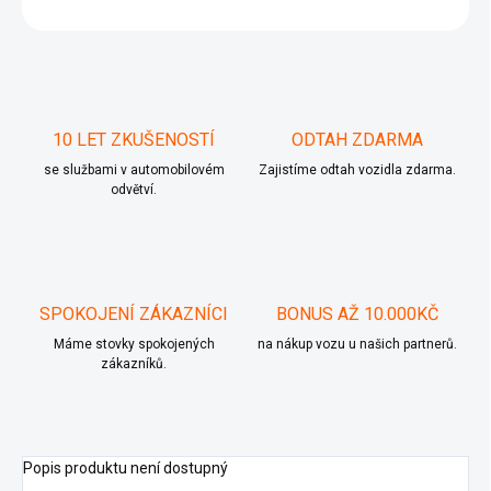
ZEPTAT SE
10 LET ZKUŠENOSTÍ
ODTAH ZDARMA
se službami v automobilovém
Zajistíme odtah vozidla zdarma.
odvětví.
SPOKOJENÍ ZÁKAZNÍCI
BONUS AŽ 10.000KČ
Máme stovky spokojených
na nákup vozu u našich partnerů.
zákazníků.
Popis produktu není dostupný