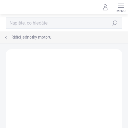
Přejít
na
obsah
Hledat
Řídící jednotky motoru
AKCE