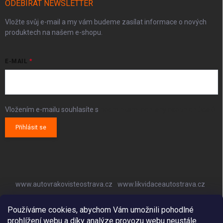
ODEBÍRAT NEWSLETTER
Vložte svůj e-mail a my vám budeme zasílat informace o nových
produktech na našem e-shopu.
E-MAIL
Vložením e-mailu souhlasíte s
podmínkami ochrany osobních údajů
Přihlásit se
www.autovrakovisteostrava.cz
www.likvidaceautostrava.cz
www.autoklimatizaceostrava.cz
Používáme cookies, abychom Vám umožnili pohodlné
prohlížení webu a díky analýze provozu webu neustále