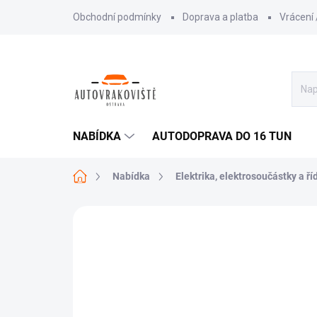
Přejít
Obchodní podmínky
Doprava a platba
Vrácení
na
obsah
NABÍDKA
AUTODOPRAVA DO 16 TUN
Domů
Nabídka
Elektrika, elektrosoučástky a ří
AKCE