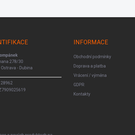
NTIFIKACE
INFORMACE
Kompánek
Obchodní podmínky
rmana 278/30
Doprava a platba
Ostrava - Dubina
Vrácení / výměna
8128962
GDPR
CZ7909025619
Kontakty