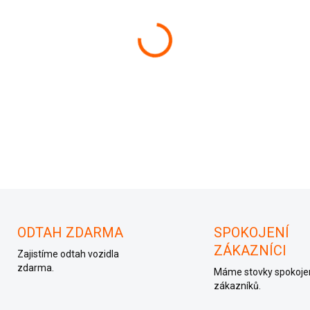
−
+
3U0907401
ODTAH ZDARMA
SPOKOJENÍ
ZÁKAZNÍCI
Zajistíme odtah vozidla
zdarma.
Máme stovky spokoje
zákazníků.