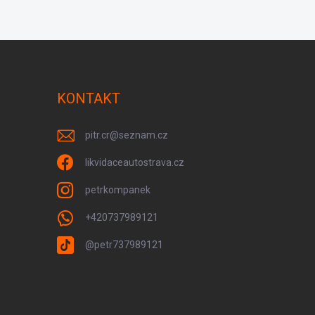
KONTAKT
pitr.cr
@
seznam.cz
likvidaceautostrava.cz
petrkompanek
+420737989121
@petr737989121