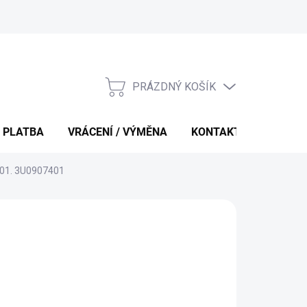
PRÁZDNÝ KOŠÍK
NÁKUPNÍ
KOŠÍK
 PLATBA
VRÁCENÍ / VÝMĚNA
KONTAKTY
 401. 3U0907401
 Kč