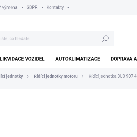
 / výměna
GDPR
Kontakty
Hledat
LIKVIDACE VOZIDEL
AUTOKLIMATIZACE
DOPRAVA A
dící jednotky
Řídící jednotky motoru
Řídící jednotka 3U0 907
1 452 Kč
1 210
1 000 Kč bez DPH
Měrná
SKLADEM
(1 KS)
cena: