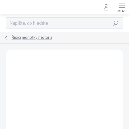
Přejít
na
obsah
Hledat
Řídící jednotky motoru
AKCE