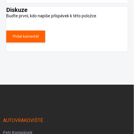
Diskuze
Buďte první, kdo napíše příspěvek k této položce.
Přidat komentář
Z
á
p
a
t
í
AUTOVRAKOVIŠTĚ
Petr Kompánek