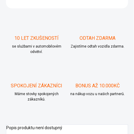
ZEPTAT SE
10 LET ZKUŠENOSTÍ
ODTAH ZDARMA
se službami v automobilovém
Zajistíme odtah vozidla zdarma.
odvětví.
SPOKOJENÍ ZÁKAZNÍCI
BONUS AŽ 10.000KČ
Máme stovky spokojených
na nákup vozu u našich partnerů.
zákazníků.
Popis produktu není dostupný