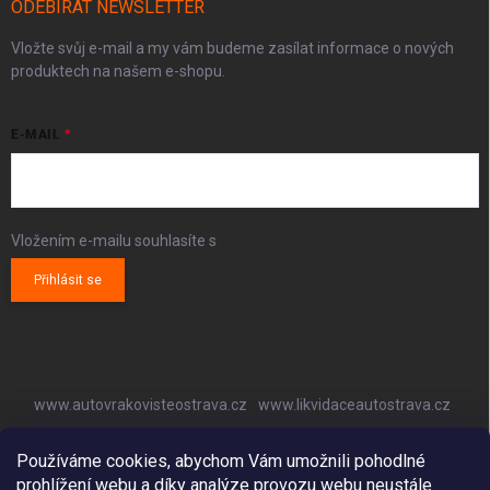
ODEBÍRAT NEWSLETTER
Vložte svůj e-mail a my vám budeme zasílat informace o nových
produktech na našem e-shopu.
E-MAIL
Vložením e-mailu souhlasíte s
podmínkami ochrany osobních údajů
Přihlásit se
www.autovrakovisteostrava.cz
www.likvidaceautostrava.cz
www.autoklimatizaceostrava.cz
Používáme cookies, abychom Vám umožnili pohodlné
prohlížení webu a díky analýze provozu webu neustále