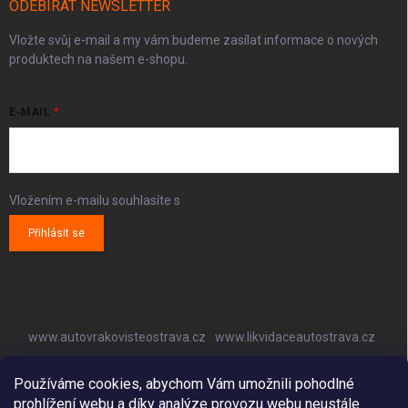
ODEBÍRAT NEWSLETTER
Vložte svůj e-mail a my vám budeme zasílat informace o nových
produktech na našem e-shopu.
E-MAIL
Vložením e-mailu souhlasíte s
podmínkami ochrany osobních údajů
Přihlásit se
www.autovrakovisteostrava.cz
www.likvidaceautostrava.cz
www.autoklimatizaceostrava.cz
Používáme cookies, abychom Vám umožnili pohodlné
prohlížení webu a díky analýze provozu webu neustále