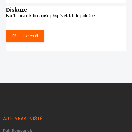
Diskuze
Buďte první, kdo napíše příspěvek k této položce.
Přidat komentář
Z
á
p
a
t
í
AUTOVRAKOVIŠTĚ
Petr Kompánek