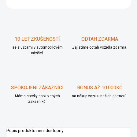
ZEPTAT SE
10 LET ZKUŠENOSTÍ
ODTAH ZDARMA
se službami v automobilovém
Zajistíme odtah vozidla zdarma.
odvětví.
SPOKOJENÍ ZÁKAZNÍCI
BONUS AŽ 10.000KČ
Máme stovky spokojených
na nákup vozu u našich partnerů.
zákazníků.
Popis produktu není dostupný