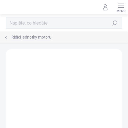
Přejít
na
obsah
Hledat
Řídící jednotky motoru
AKCE