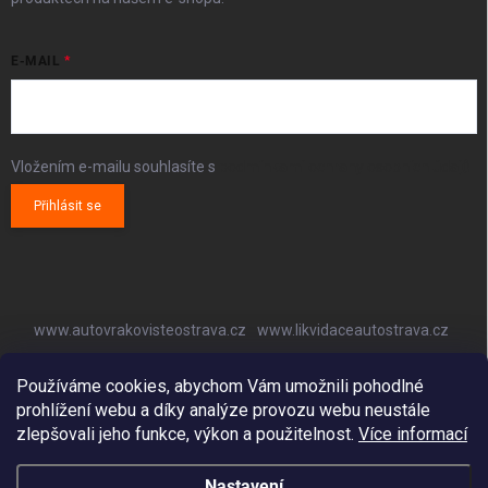
E-MAIL
Vložením e-mailu souhlasíte s
podmínkami ochrany osobních údajů
Přihlásit se
www.autovrakovisteostrava.cz
www.likvidaceautostrava.cz
www.autoklimatizaceostrava.cz
Používáme cookies, abychom Vám umožnili pohodlné
prohlížení webu a díky analýze provozu webu neustále
zlepšovali jeho funkce, výkon a použitelnost.
Více informací
Nastavení