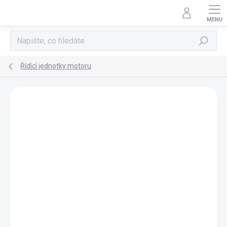
Přejít
na
obsah
Hledat
Řídící jednotky motoru