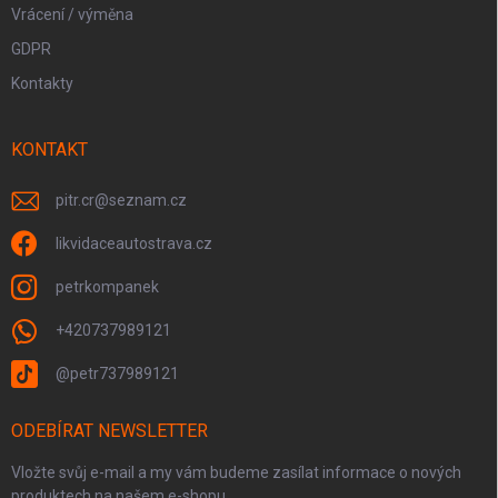
Vrácení / výměna
GDPR
Kontakty
KONTAKT
pitr.cr
@
seznam.cz
likvidaceautostrava.cz
petrkompanek
+420737989121
@petr737989121
ODEBÍRAT NEWSLETTER
Vložte svůj e-mail a my vám budeme zasílat informace o nových
produktech na našem e-shopu.