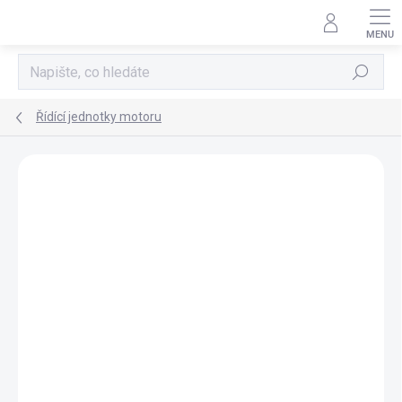
Přejít
na
obsah
Hledat
Řídící jednotky motoru
AKCE
TIP