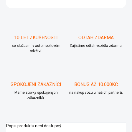
ZEPTAT SE
10 LET ZKUŠENOSTÍ
ODTAH ZDARMA
se službami v automobilovém
Zajistíme odtah vozidla zdarma.
odvětví.
SPOKOJENÍ ZÁKAZNÍCI
BONUS AŽ 10.000KČ
Máme stovky spokojených
na nákup vozu u našich partnerů.
zákazníků.
Popis produktu není dostupný