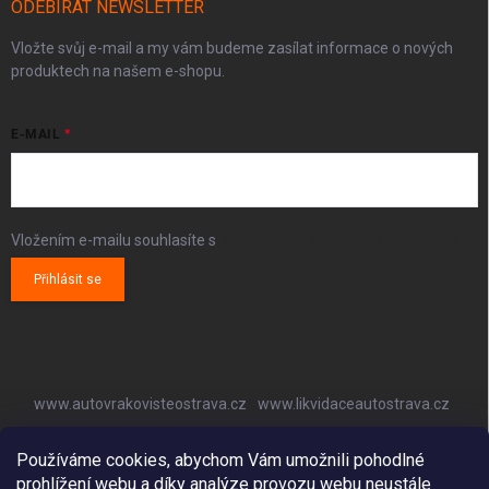
ODEBÍRAT NEWSLETTER
Vložte svůj e-mail a my vám budeme zasílat informace o nových
produktech na našem e-shopu.
E-MAIL
Vložením e-mailu souhlasíte s
podmínkami ochrany osobních údajů
Přihlásit se
www.autovrakovisteostrava.cz
www.likvidaceautostrava.cz
www.autoklimatizaceostrava.cz
Používáme cookies, abychom Vám umožnili pohodlné
prohlížení webu a díky analýze provozu webu neustále