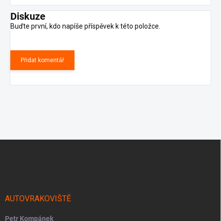
Diskuze
Buďte první, kdo napíše příspěvek k této položce.
Přidat komentář
Z
á
p
a
t
í
AUTOVRAKOVIŠTĚ
Petr Kompánek