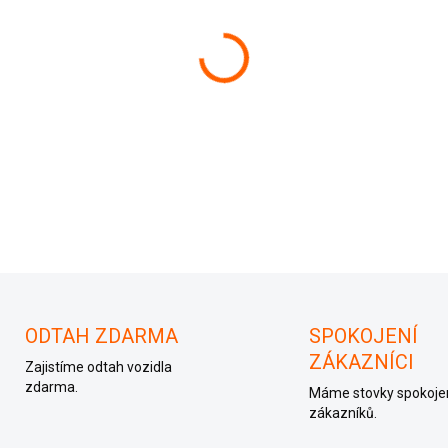
−
+
1C0606601A
ODTAH ZDARMA
SPOKOJENÍ
ZÁKAZNÍCI
Zajistíme odtah vozidla
zdarma.
Máme stovky spokoje
zákazníků.