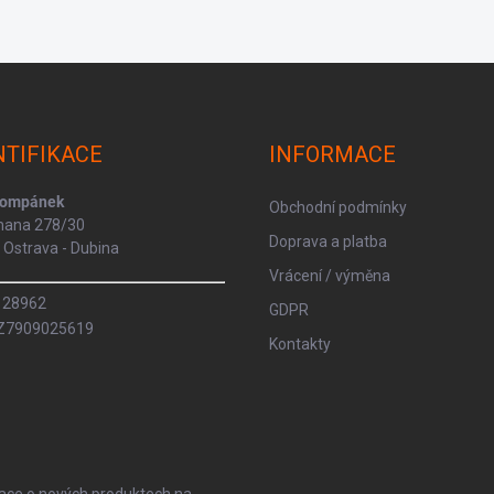
NTIFIKACE
INFORMACE
Kompánek
Obchodní podmínky
rmana 278/30
Doprava a platba
Ostrava - Dubina
Vrácení / výměna
8128962
GDPR
CZ7909025619
Kontakty