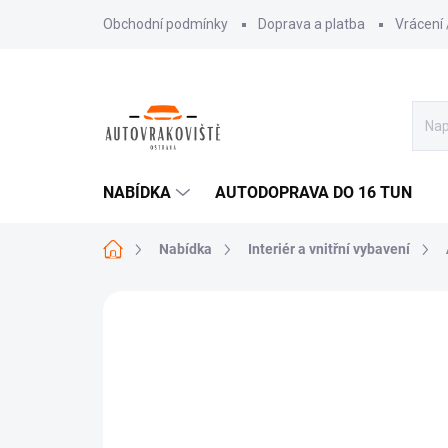
Přejít
Obchodní podmínky
Doprava a platba
Vrácení
na
obsah
NABÍDKA
AUTODOPRAVA DO 16 TUN
Domů
Nabídka
Interiér a vnitřní vybavení
AKCE