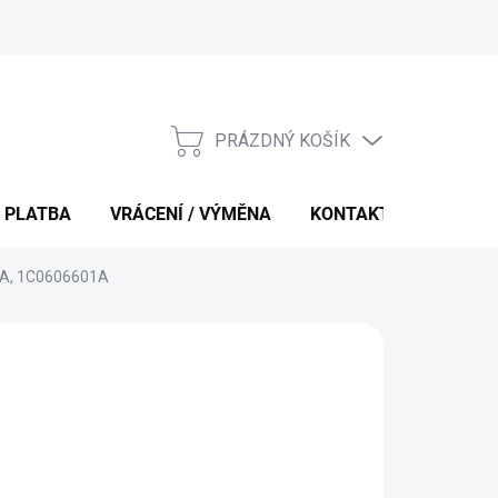
PRÁZDNÝ KOŠÍK
NÁKUPNÍ
KOŠÍK
 PLATBA
VRÁCENÍ / VÝMĚNA
KONTAKTY
1 A, 1C0606601A