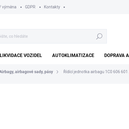
 / výměna
GDPR
Kontakty
Hledat
LIKVIDACE VOZIDEL
AUTOKLIMATIZACE
DOPRAVA A
Airbagy, airbagové sady, pásy
Řídící jednotka airbagu 1C0 606 60
605 Kč
500 Kč bez DPH
Měrná
SKLADEM
(1 KS)
cena: