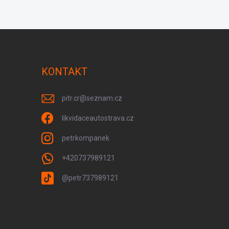
KONTAKT
pitr.cr
@
seznam.cz
likvidaceautostrava.cz
petrkompanek
+420737989121
@petr737989121