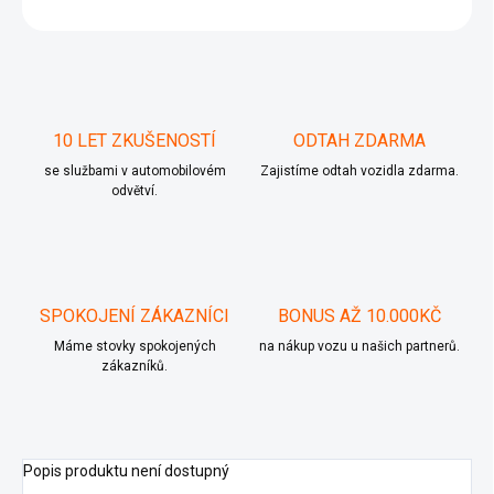
ZEPTAT SE
10 LET ZKUŠENOSTÍ
ODTAH ZDARMA
se službami v automobilovém
Zajistíme odtah vozidla zdarma.
odvětví.
SPOKOJENÍ ZÁKAZNÍCI
BONUS AŽ 10.000KČ
Máme stovky spokojených
na nákup vozu u našich partnerů.
zákazníků.
Popis produktu není dostupný