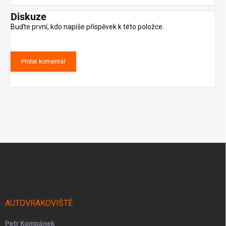
Diskuze
Buďte první, kdo napíše příspěvek k této položce.
Přidat komentář
Z
á
p
a
t
í
AUTOVRAKOVIŠTĚ
Petr Kompánek