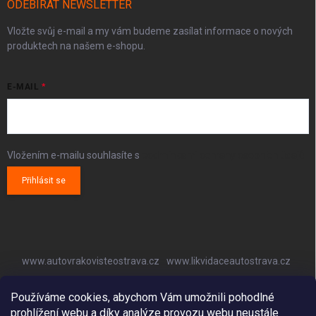
ODEBÍRAT NEWSLETTER
Vložte svůj e-mail a my vám budeme zasílat informace o nových
produktech na našem e-shopu.
E-MAIL
Vložením e-mailu souhlasíte s
podmínkami ochrany osobních údajů
Přihlásit se
www.autovrakovisteostrava.cz
www.likvidaceautostrava.cz
www.autoklimatizaceostrava.cz
Používáme cookies, abychom Vám umožnili pohodlné
prohlížení webu a díky analýze provozu webu neustále