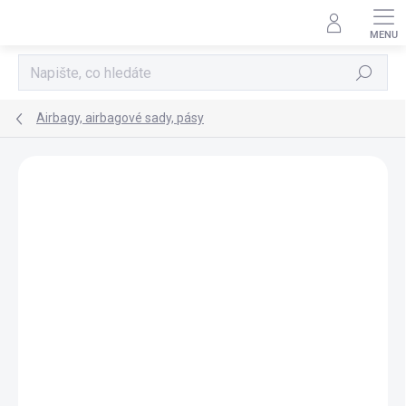
Přejít
na
obsah
Hledat
Airbagy, airbagové sady, pásy
AKCE