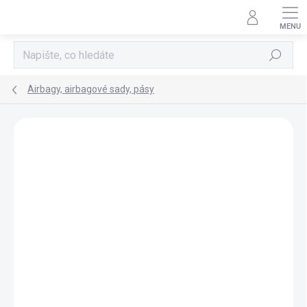
Přejít
na
obsah
Hledat
Airbagy, airbagové sady, pásy
AKCE