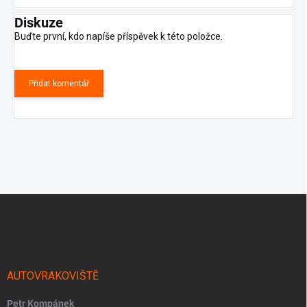
Diskuze
Buďte první, kdo napíše příspěvek k této položce.
Přidat komentář
Z
á
p
a
t
í
AUTOVRAKOVIŠTĚ
Petr Kompánek