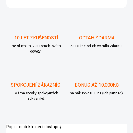
ZEPTAT SE
10 LET ZKUŠENOSTÍ
ODTAH ZDARMA
se službami v automobilovém
Zajistíme odtah vozidla zdarma.
odvětví.
SPOKOJENÍ ZÁKAZNÍCI
BONUS AŽ 10.000KČ
Máme stovky spokojených
na nákup vozu u našich partnerů.
zákazníků.
Popis produktu není dostupný