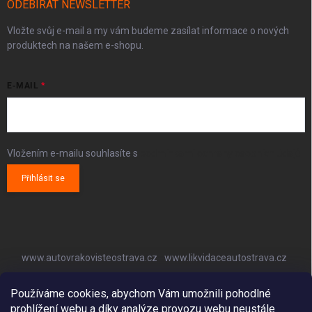
ODEBÍRAT NEWSLETTER
Vložte svůj e-mail a my vám budeme zasílat informace o nových
produktech na našem e-shopu.
E-MAIL
Vložením e-mailu souhlasíte s
podmínkami ochrany osobních údajů
Přihlásit se
www.autovrakovisteostrava.cz
www.likvidaceautostrava.cz
www.autoklimatizaceostrava.cz
Používáme cookies, abychom Vám umožnili pohodlné
prohlížení webu a díky analýze provozu webu neustále