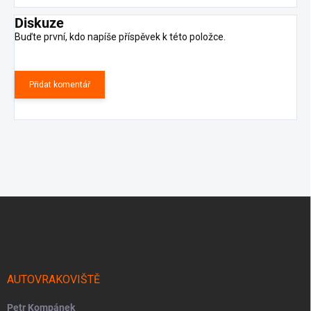
Diskuze
Buďte první, kdo napíše příspěvek k této položce.
Přidat komentář
Z
á
p
a
t
í
AUTOVRAKOVIŠTĚ
Petr Kompánek