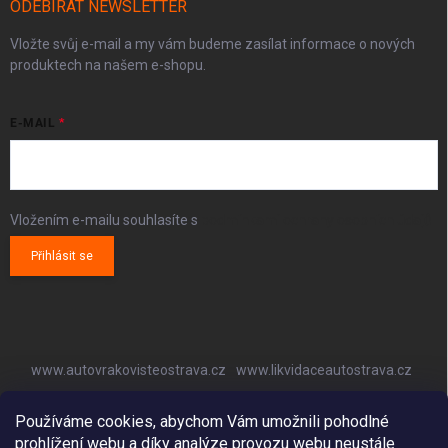
ODEBÍRAT NEWSLETTER
Vložte svůj e-mail a my vám budeme zasílat informace o nových
produktech na našem e-shopu.
E-MAIL
Vložením e-mailu souhlasíte s
podmínkami ochrany osobních údajů
Přihlásit se
www.autovrakovisteostrava.cz
www.likvidaceautostrava.cz
www.autoklimatizaceostrava.cz
Používáme cookies, abychom Vám umožnili pohodlné
prohlížení webu a díky analýze provozu webu neustále