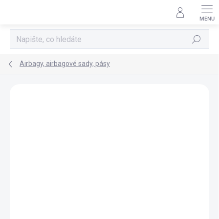
Přejít
na
obsah
Hledat
Airbagy, airbagové sady, pásy
AKCE