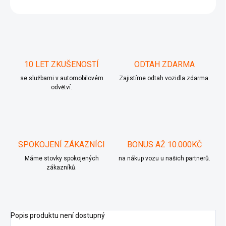
ZEPTAT SE
10 LET ZKUŠENOSTÍ
ODTAH ZDARMA
se službami v automobilovém
Zajistíme odtah vozidla zdarma.
odvětví.
SPOKOJENÍ ZÁKAZNÍCI
BONUS AŽ 10.000KČ
Máme stovky spokojených
na nákup vozu u našich partnerů.
zákazníků.
Popis produktu není dostupný