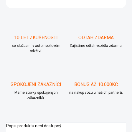
ZEPTAT SE
10 LET ZKUŠENOSTÍ
ODTAH ZDARMA
se službami v automobilovém
Zajistíme odtah vozidla zdarma.
odvětví.
SPOKOJENÍ ZÁKAZNÍCI
BONUS AŽ 10.000KČ
Máme stovky spokojených
na nákup vozu u našich partnerů.
zákazníků.
Popis produktu není dostupný