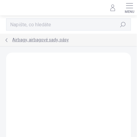
Přejít
na
obsah
Hledat
Airbagy, airbagové sady, pásy
AKCE