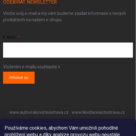
ODEBÍRAT NEWSLETTER
Vložte svůj e-mail a my vám budeme zasílat informace o nových
produktech na našem e-shopu.
E-MAIL
Vložením e-mailu souhlasíte s
podmínkami ochrany osobních údajů
Přihlásit se
www.autovrakovisteostrava.cz
www.likvidaceautostrava.cz
www.autoklimatizaceostrava.cz
Používáme cookies, abychom Vám umožnili pohodlné
prohlížení webu a díky analýze provozu webu neustále