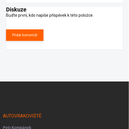
Diskuze
Buďte první, kdo napíše příspěvek k této položce.
Přidat komentář
Z
á
p
a
t
í
AUTOVRAKOVIŠTĚ
Petr Kompánek