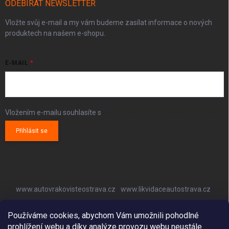
ODEBÍRAT NEWSLETTER
Vložte svůj e-mail a my vám budeme zasílat informace o nových
produktech na našem e-shopu.
E-MAIL
Vložením e-mailu souhlasíte s
podmínkami ochrany osobních údajů
Přihlásit se
www.autovrakovisteostrava.cz
www.likvidaceautostrava.cz
www.autoklimatizaceostrava.cz
Používáme cookies, abychom Vám umožnili pohodlné
prohlížení webu a díky analýze provozu webu neustále