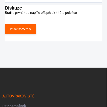
Diskuze
Buďte první, kdo napíše příspěvek k této položce.
Přidat komentář
Z
á
p
a
t
í
AUTOVRAKOVIŠTĚ
Petr Kompánek