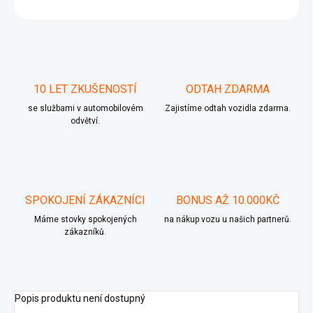
ZEPTAT SE
10 LET ZKUŠENOSTÍ
ODTAH ZDARMA
se službami v automobilovém
Zajistíme odtah vozidla zdarma.
odvětví.
SPOKOJENÍ ZÁKAZNÍCI
BONUS AŽ 10.000KČ
Máme stovky spokojených
na nákup vozu u našich partnerů.
zákazníků.
Popis produktu není dostupný