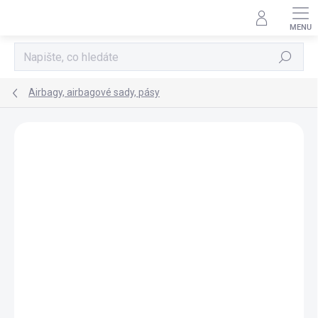
Přejít
na
obsah
Hledat
Airbagy, airbagové sady, pásy
AKCE